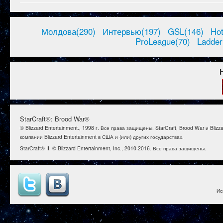
Молдова(290)
Интервью(197)
GSL(146)
Ho
ProLeague(70)
Ladder
StarCraft®: Brood War®
© Blizzard Entertainment., 1998 г. Все права защищены. StarCraft, Brood War и B
компании Blizzard Entertainment в США и (или) других государствах.
StarCraft® II. © Blizzard Entertainment, Inc., 2010-2016. Все права защищены.
Ис