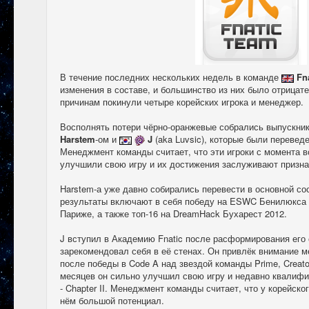
В течение последних нескольких недель в команде
Fn
изменения в составе, и большинство из них было отрица
причинам покинули четыре корейских игрока и менеджер.
Восполнять потери чёрно-оранжевые собрались выпускни
Harstem
-ом и
J
(aka Luvsic), которые были перевед
Менеджмент команды считает, что эти игроки с момента в
улучшили свою игру и их достижения заслуживают призна
Harstem-а уже давно собирались перевести в основной со
результаты включают в себя победу на ESWC Бенилюкса 
Париже, а также топ-16 на DreamHack Бухарест 2012.
J вступил в Академию Fnatic после расформирования его
зарекомендовал себя в её стенах. Он привлёк внимание м
после победы в Code A над звездой команды Prime, Creato
месяцев он сильно улучшил свою игру и недавно квалифиц
- Chapter II. Менеджмент команды считает, что у корейског
нём большой потенциал.