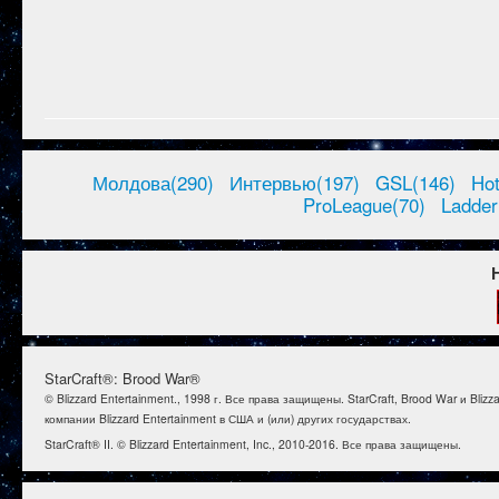
Молдова(290)
Интервью(197)
GSL(146)
Ho
ProLeague(70)
Ladder
StarCraft®: Brood War®
© Blizzard Entertainment., 1998 г. Все права защищены. StarCraft, Brood War и B
компании Blizzard Entertainment в США и (или) других государствах.
StarCraft® II. © Blizzard Entertainment, Inc., 2010-2016. Все права защищены.