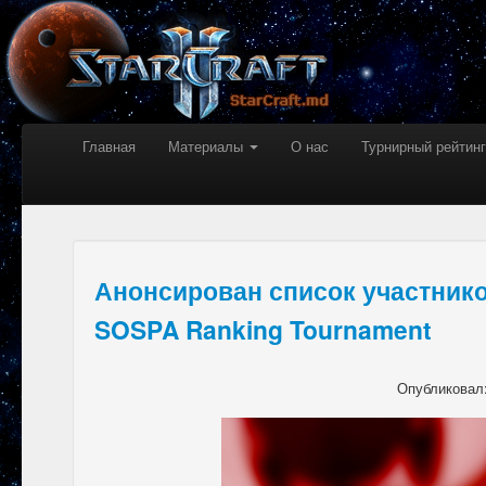
Главная
Материалы
О нас
Турнирный рейтинг
Анонсирован список участнико
SOSPA Ranking Tournament
Опубликовал