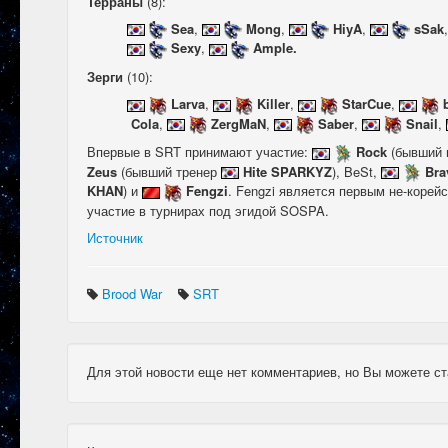
Терраны
(8):
Sea
,
Mong
,
HiyA
,
sSak
Sexy
,
Ample.
Зерги
(10):
Larva
,
Killer
,
StarCue
,
​
Cola
,
ZergMaN
,
Saber
,
Snail
,
Впервые в SRT принимают участие:
Rock
(бывший 
Zeus
(бывший тренер
Hite SPARKYZ
), BeSt,
Br
KHAN
) и
Fengzi
. Fengzi является первым не-коре
участие в турнирах под эгидой SOSPA.
Источник
Brood War
SRT
Для этой новости еще нет комментариев, но Вы можете ст