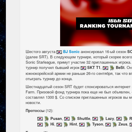
Шестого августа
BJ Sonic
анонсировал 16-ый сезон
SO
(далее SRT). В следующем турнире, который скорее всего
Sonic Starleague, примут участие 32 приглашенных игрок
турнир получил бывший игрок
SKT T1
,
BeSt
. Он
южнокорейской армии не раньше 26-го сентября, так что в
отыграть турнир до конца.
Шестнадцатый сезон SRT будет спонсироваться интернет м
Farm. Призовой фонд турнира пока еще не был объявлен,
составлял 1300 $. Со списком приглашенных игроков вы м
новости.
Протоссы
(12):
Pusan
,
Shuttle
,
Lazy
,
R
Hi
,
Hint
,
Tyson
,
Zeus
,