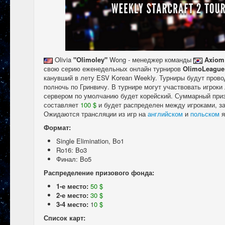
Olivia
"Olimoley"
Wong - менеджер команды
Axiom 
свою серию еженедельных онлайн турниров
OlimoLeague
канувший в лету ESV Korean Weekly. Турниры будут пров
полночь по Гринвичу. В турнире могут участвовать игроки
сервером по умолчанию будет корейский. Суммарный при
составляет
100 $
и будет распределен между игроками, з
Ожидаются трансляции из игр на
английском
и
польском
я
Формат:
Single Elimination, Bo1
Ro16: Bo3
Финал: Bo5
Распределение призового фонда:
1-е место:
50 $
2-е место:
30 $
3-4 место:
1
0 $
Список карт: