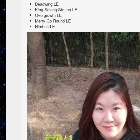
Deadwing LE
King Sejong Station LE
Overgrowth LE
Merry Go Round LE
Nimbus LE