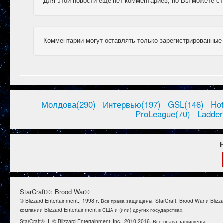
Для этой новости еще нет комментариев, но Вы можете ст
Комментарии могут оставлять только зарегистрированные
Молдова(290)
Интервью(197)
GSL(146)
Ho
ProLeague(70)
Ladder
StarCraft®: Brood War®
© Blizzard Entertainment., 1998 г. Все права защищены. StarCraft, Brood War и B
компании Blizzard Entertainment в США и (или) других государствах.
StarCraft® II. © Blizzard Entertainment, Inc., 2010-2016. Все права защищены.