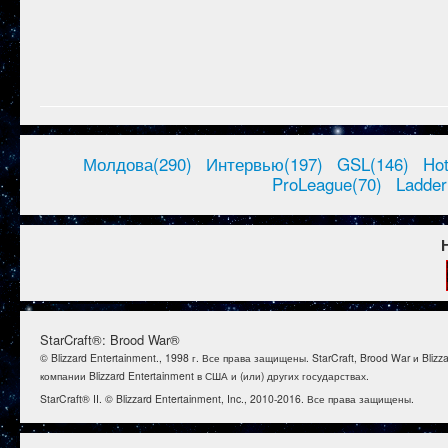
Молдова(290)
Интервью(197)
GSL(146)
Ho
ProLeague(70)
Ladder
StarCraft®: Brood War®
© Blizzard Entertainment., 1998 г. Все права защищены. StarCraft, Brood War и B
компании Blizzard Entertainment в США и (или) других государствах.
StarCraft® II. © Blizzard Entertainment, Inc., 2010-2016. Все права защищены.