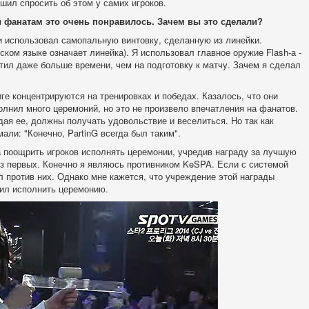
шил спросить об этом у самих игроков.
 фанатам это очень понравилось. Зачем вы это сделали?
 использовал самопальную винтовку, сделанную из линейки.
йском языке означает линейка). Я использовал главное оружие Flash-а -
атил даже больше времени, чем на подготовку к матчу. Зачем я сделал
ге концентрируются на тренировках и победах. Казалось, что они
олнил много церемоний, но это не произвело впечатления на фанатов.
дая ее, должны получать удовольствие и веселиться. Но так как
али: "Конечно, PartinG всегда был таким".
 поощрить игроков исполнять церемонии, учредив награду за лучшую
з первых. Конечно я являюсь противником KeSPA. Если с системой
ал против них. Однако мне кажется, что учреждение этой награды
шил исполнить церемонию.