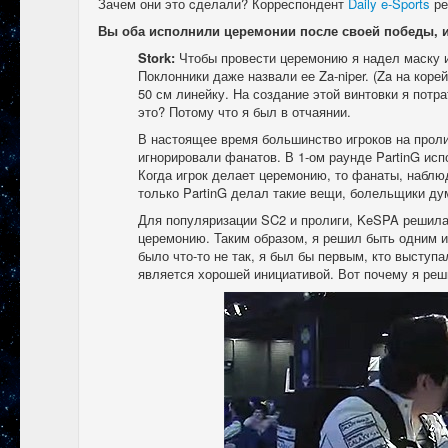
Зачем они это cделали? Корреспондент
Daily e-Sports
ре
Вы оба исполнили церемонии после своей победы, и
Stork:
Чтобы провести церемонию я надел маску и
Поклонники даже назвали ее Za-niper. (Za на коре
50 см линейку. На создание этой винтовки я потр
это? Потому что я был в отчаянии.
В настоящее время большинство игроков на проли
игнорировали фанатов. В 1-ом раунде PartinG исп
Когда игрок делает церемонию, то фанаты, наблю
только PartinG делал такие вещи, болельщики дум
Для популяризации SC2 и пролиги, KeSPA решила
церемонию. Таким образом, я решил быть одним и
было что-то не так, я был бы первым, кто выступ
является хорошей инициативой. Вот почему я ре