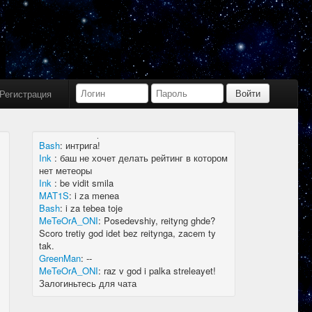
Bash
:
limboid, заходил бы в Дискорд не
пропустил бы.
Ink
:
limboid, сейчас как бы всё сообщество
в дискорде, там всегда инфа самая
актуальная
k7.Gladiator
:
yoyo
Ink
:
yoyo
Регистрация
MAT1S
:
гладиатор = бв нагибатор?
Ink
:
на 20 лей игратор
MeTeOrA_ONI
:
Быть или не быть рейтингу,
вот в чем вопрос 🤔
Bash
:
интрига!
Ink
:
баш не хочет делать рейтинг в котором
нет метеоры
Ink
:
be vidit smila
MAT1S
:
i za menea
Bash
:
i za tebea toje
MeTeOrA_ONI
:
Posedevshiy, reityng ghde?
Scoro tretiy god idet bez reitynga, zacem ty
tak.
GreenMan
:
--
MeTeOrA_ONI
:
raz v god i palka streleayet!
Залогиньтесь для чата