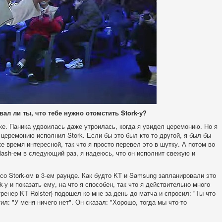
ал ли ты, что тебе нужно отомстить Stork-у?
ке. Паника удвоилась даже утроилась, когда я увидел церемонию. Но я
 церемонию исполнил Stork. Если бы это был кто-то другой, я был бы
же время интересной, так что я просто перевел это в шутку. А потом во
Flash-ем в следующий раз, я надеюсь, что он исполнит свежую и
со Stork-ом в 3-ем раунде. Как будто KT и Samsung запланировали это
k-у и показать ему, на что я способен, так что я действительно много
ренер KT Rolster) подошел ко мне за день до матча и спросил: "Ты что-
л: "У меня ничего нет". Он сказал: "Хорошо, тогда мы что-то