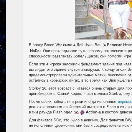
В эпоху Brood War было 4 Дай Чунь Ван (4 Великих Неб
NaDa
). Они прокладывали путь первому поколению игрок
способности развлекать болельщиков, они помогли игре
Если эти 4 игрока заложили фундамент здания под назва
выглядит это здание внутри и снаружи. К концу эпохи B
продемонстрировали удивительные матчи, обеспечив отли
остались в корейских лигах, в то время как Bisu ушел в
Stork-у 26, этот возраст считается очень старым для про
прогеймером в Южной Корее. Flash моложе Stork-а, ему
После своих побед эти игроки иногда исполняют
церемо
рюкзак и произвел снайперский выстрел в Flash-а из ли
в 3-м раунде Flash одел
Action
-а в костюм диноз
Для фанатов SC2, это было в новинку. Для фанатов BW,
не исполняли церемоний, они были сосредоточены исклю