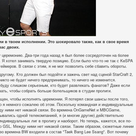
 в твоем исполнении. Это шокировало также, как в свое время
 вас двоих.
у церемонию. Два-три года назад я был более сосредоточен на более
 Я хотел занимать твердую позицию. Если было что-то не так с KeSPA
еймеров. В связи с этим, я не мог позволить себе сбавить обороты.
ругому. Кто должен был подойти и зажечь свет над сценой StarCraft 2,
никто не будет ничего предпринимать, то ничего не изменится.
я буду слишком серьезным, кто будет развлекать фанатов? Даже если
азать, чтобы собрать больше болельщиков в студии пролиги.
щен, чтобы исполнять церемонии. Я потерял свои шансы после того,
о я немного сожалею об этом. Поскольку командная и индивидуальные
жду ними нет никакой связи. Во времена OnGameNet и MBCGame,
ывались одной телекомпанией, я (и многие другие) действительно
дивидуальных лиг в пролигу и наоборот. Но теперь, кажется, все по-
это GSL. Между ними нет никакой связи. Таким образом, сюжетные линии
 во времена BW входили в состав "Taek Bang Lee Ssang". Вот почему