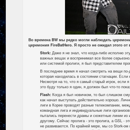
Во времена BW мы редко могли наблюдать церемонии
церемония FireBatHero. Я просто не ожидал этого от
Stork:
Даже я не знал, что когда-либо исполню эт
важных вещах и воспринимал все более серьезно.
или системой пролиги, я был представителем прог
В последнее время я начал смотреть на вещи по-д
которая находилась в состоянии стагнации. Если 
Несмотря на то, что я самый старый игрок, если 
это буду только я один, я должен был что-то пок
Flash:
Когда я был новичком, то был слишком сму
как начал выступать действительно хорошо. Личн
лиги в Корее проводят разные телекомпании, ме
командная лига и индивидуальные лиги организов
пытались перенести драмы и сюжетные линии из ин
другому. Сейчас пролига - это пролига, а GSL - 
не развиваются. По крайней мере, мы со Stork-ом