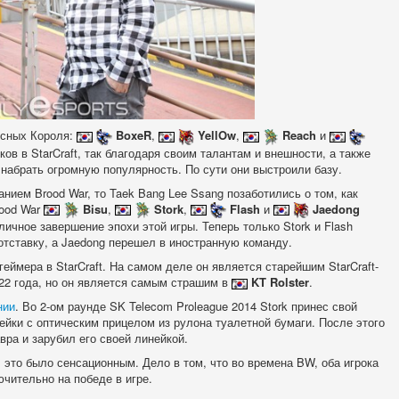
есных Короля:
BoxeR
,
YellOw
,
Reach
и
ов в StarCraft, так благодаря своим талантам и внешности, а также
 набрать огромную популярность. По сути они выстроили базу.
нием Brood War, то Taek Bang Lee Ssang позаботились о том, как
rood War
Bisu
,
Stork
,
Flash
и
Jaedong
чное завершение эпохи этой игры. Теперь только Stork и Flash
 отставку, а Jaedong перешел в иностранную команду.
геймера в StarCraft. На самом деле он является старейшим StarCraft-
 22 года, но он является самым страшим в
KT Rolster
.
нии
. Во 2-ом раунде SK Telecom Proleague 2014 Stork принес свой
нейки с оптическим прицелом из рулона туалетной бумаги. После этого
авра и зарубил его своей линейкой.
 это было сенсационным. Дело в том, что во времена BW, оба игрока
чительно на победе в игре.