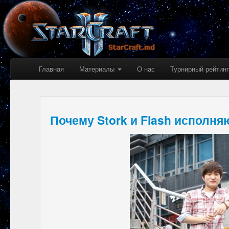
Главная
Материалы
О нас
Турнирный рейтинг
Почему Stork и Flash исполн