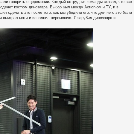
али говорить о церемонии. Каждый сотрудник команды сказал, что все
 оденет костюм динозавра. Выбор был между Action-ом и TY, и в
шил сделать это после того, как мы убедили его, что для него это была
 я выиграл матч и исполнил церемонию. Я зарубил динозавра и