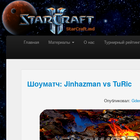
Главная
Материалы
О нас
Турнирный рейтинг
Шоуматч: Jinhazman vs TuRic
Опубликовал:
Gden