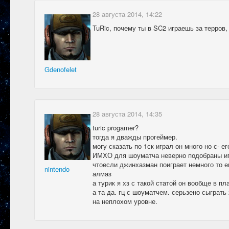
28 августа 2014, 14:22
TuRic, почему ты в SC2 играешь за терров, а
Gdenofelet
28 августа 2014, 14:35
turic progamer?
тогда я дважды прогеймер.
могу сказать по 1ск играл он много но с- е
ИМХО для шоуматча неверно подобраны иг
чтоесли джинхазман поиграет немного то е
nintendo
алмаз
а турик я хз с такой статой он вообще в п
а та да. гц с шоуматчем. серьзено сыграть
на неплохом уровне.