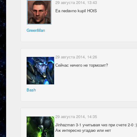
29 августа 2014, 13:43
Ea nedavno kupil HOtS
GreenMan
29 августа 2014, 14:26
Сейчас ничего не тормозит?
Bash
29 августа 2014, 14:35
Jinhazman 3-1 учитывая чиз при счете 2-0 :
Аж интересно угадаю или нет