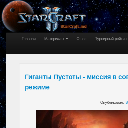
Главная
Материалы
О нас
Турнирный рейтинг
Гиганты Пустоты - миссия в с
режиме
Опубликовал:
S