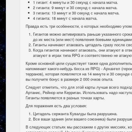
1 гигант: 4 минуты и 30 секунд с начала матча.
2 гиганта: 9 минут и 30 секунд с начала матча.
3 гиганта: 13 минут и 30 секунд с начала матча.
4 гиганта: 18 минут с начала матча.
Правда есть три особенности, о которых необходимо упом
Гигантов можно активировать раньше указанного срока
до их места (или мест) появления боевыми единицами
Гиганты начинают атаковать цитадель сразу после сво
Когда гигантов начинают атаковать, они атакуют в отв
атакуют в играх типа RPG и соответственно не атакую
Кроме основной цели существует также одна дополнитель
напоминает какого-нибудь босса из RPG) - Архангел (геро
терранов), которая появляется на 14 минуте и 30 секунде 
вы получите бонус в размере 2 000 очков опыта.
Следует отметить, что для этой карты лучше всего подхо
Артанис, Рейнор или Керриган. Использовать надо наступа
Гиганты появляются в разных точках карты.
Для поражения есть два условия:
Цитадель сержанта Кувалды была разрушена.
Все ваши здания (или вашего союзника) были разруше
В следующих статьях мы расскажем о других миссиях, к