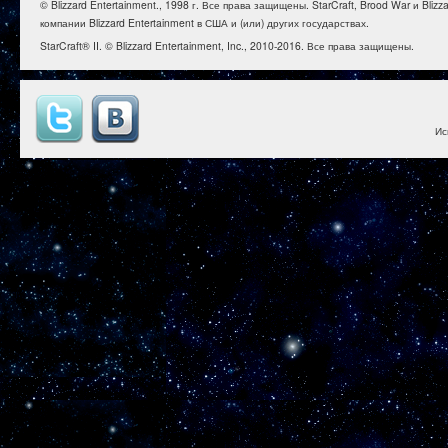
© Blizzard Entertainment., 1998 г. Все права защищены. StarCraft, Brood War и B
компании Blizzard Entertainment в США и (или) других государствах.
StarCraft® II. © Blizzard Entertainment, Inc., 2010-2016. Все права защищены.
Ис