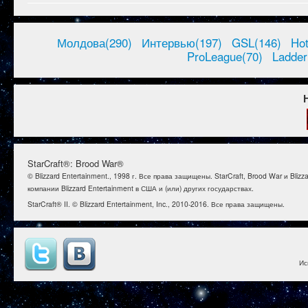
Молдова(290)
Интервью(197)
GSL(146)
Ho
ProLeague(70)
Ladder
StarCraft®: Brood War®
© Blizzard Entertainment., 1998 г. Все права защищены. StarCraft, Brood War и B
компании Blizzard Entertainment в США и (или) других государствах.
StarCraft® II. © Blizzard Entertainment, Inc., 2010-2016. Все права защищены.
Ис