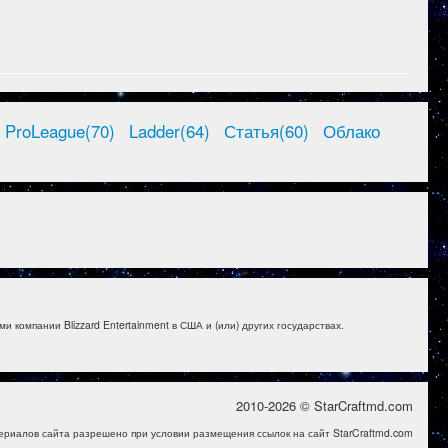
ProLeague(70)
Ladder(64)
Статья(60)
Облако
и компании Blizzard Entertainment в США и (или) других государствах.
2010-2026 © StarCraftmd.com
ериалов сайта разрешено при условии размещения ссылок на сайт StarCraftmd.com