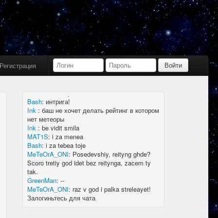
Bash
:
limboid, заходил бы в Дискорд не
пропустил бы.
Ink
:
limboid, сейчас как бы всё сообщество
в дискорде, там всегда инфа самая
актуальная
k7.Gladiator
:
yoyo
Ink
:
yoyo
Регистрация
MAT1S
:
гладиатор = бв нагибатор?
Ink
:
на 20 лей игратор
MeTeOrA_ONI
:
Быть или не быть рейтингу,
вот в чем вопрос 🤔
Bash
:
интрига!
Ink
:
баш не хочет делать рейтинг в котором
нет метеоры
Ink
:
be vidit smila
MAT1S
:
i za menea
Bash
:
i za tebea toje
MeTeOrA_ONI
:
Posedevshiy, reityng ghde?
Scoro tretiy god idet bez reitynga, zacem ty
tak.
GreenMan
:
--
MeTeOrA_ONI
:
raz v god i palka streleayet!
Залогиньтесь для чата