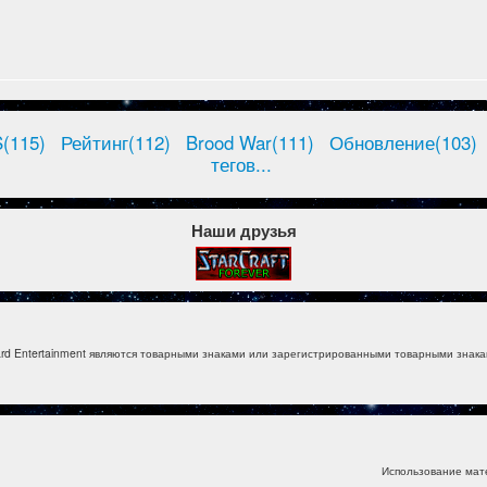
(115)
Рейтинг(112)
Brood War(111)
Обновление(103)
тегов...
Наши друзья
izzard Entertainment являются товарными знаками или зарегистрированными товарными знакам
Использование мат