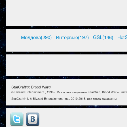
Молдова(290)
Интервью(197)
GSL(146)
HotS
StarCraft®: Brood War®
© Blizzard Entertainment., 1998 г. Все права защищены. StarCraft, Brood War и Bl
StarCraft® II. © Blizzard Entertainment, Inc., 2010-2016. Все права защищены.