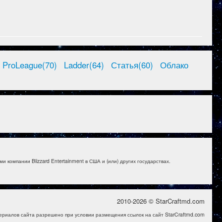
ProLeague(70)
Ladder(64)
Статья(60)
Облако
и компании Blizzard Entertainment в США и (или) других государствах.
2010-2026 © StarCraftmd.com
ериалов сайта разрешено при условии размещения ссылок на сайт StarCraftmd.com