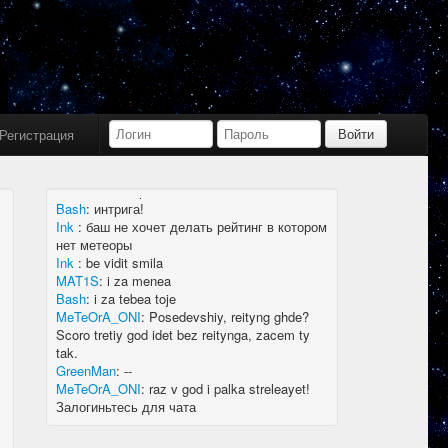
Bash
:
limboid, заходил бы в Дискорд не
пропустил бы.
Ink
:
limboid, сейчас как бы всё сообщество
в дискорде, там всегда инфа самая
актуальная
k7.Gladiator
:
yoyo
Ink
:
yoyo
Регистрация
MAT1S
:
гладиатор = бв нагибатор?
Ink
:
на 20 лей игратор
MeTeOrA_ONI
:
Быть или не быть рейтингу,
вот в чем вопрос 🤔
Bash
:
интрига!
Ink
:
баш не хочет делать рейтинг в котором
нет метеоры
Ink
:
be vidit smila
MAT1S
:
i za menea
Bash
:
i za tebea toje
MeTeOrA_ONI
:
Posedevshiy, reityng ghde?
Scoro tretiy god idet bez reitynga, zacem ty
tak.
GreenMan
:
--
MeTeOrA_ONI
:
raz v god i palka streleayet!
Залогиньтесь для чата