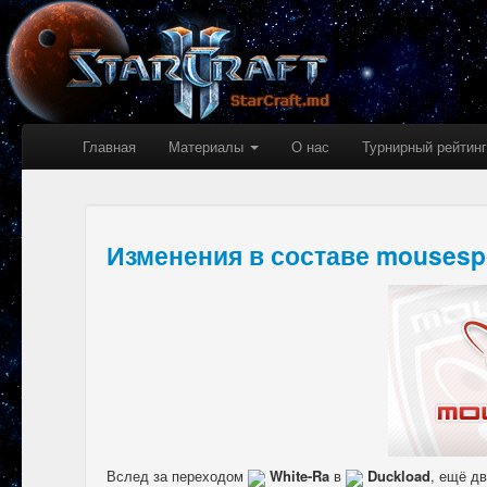
Главная
Материалы
О нас
Турнирный рейтинг
Изменения в составе mousesp
Вслед за переходом
White-Ra
в
Duckload
, ещё д