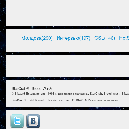
Молдова(290)
Интервью(197)
GSL(146)
HotS
StarCraft®: Brood War®
© Blizzard Entertainment., 1998 г. Все права защищены. StarCraft, Brood War и Bl
StarCraft® II. © Blizzard Entertainment, Inc., 2010-2016. Все права защищены.