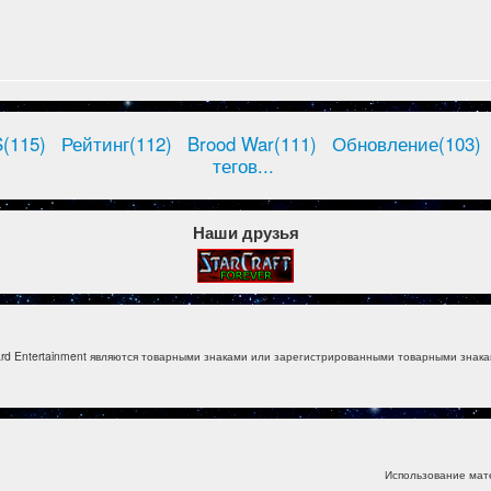
(115)
Рейтинг(112)
Brood War(111)
Обновление(103)
тегов...
Наши друзья
izzard Entertainment являются товарными знаками или зарегистрированными товарными знакам
Использование мат