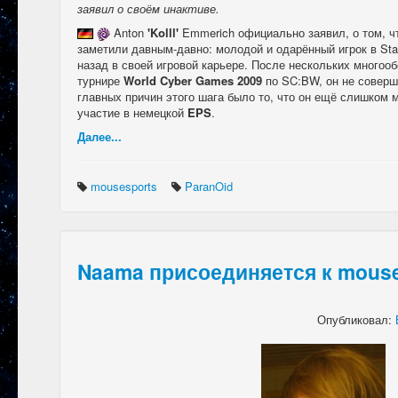
заявил о своём инактиве.
Anton
'Kolll'
Emmerich официально заявил, о том, 
заметили давным-давно: молодой и одарённый игрок в Star
назад в своей игровой карьере. После нескольких много
турнире
World Cyber Games 2009
по SC:BW, он не соверш
главных причин этого шага было то, что он ещё слишком 
участие в немецкой
EPS
.
Далее...
mousesports
ParanOid
Naama присоединяется к mouse
Опубликовал: