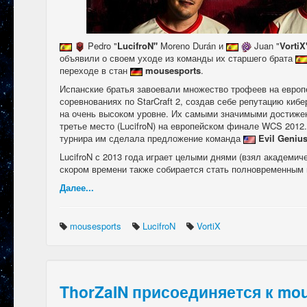
Pedro "
LucifroN"
Moreno Durán и
Juan "
VortiX
объявили о своем уходе из команды их старшего брата
переходе в стан
​
mousesports
.
Испанские братья завоевали множество трофеев на европ
соревнованиях по StarCraft 2, создав себе репутацию ки
на очень высоком уровне. Их самыми значимыми достижени
третье место (LucifroN) на европейском финале WCS 2012
турнира им сделала предложение команда
Evil Geniu
LucifroN с 2013 года играет целыми днями (взял академичес
скором времени также собирается стать полновременным
Далее...
mousesports
LucifroN
VortiX
ThorZaIN присоединяется к mo