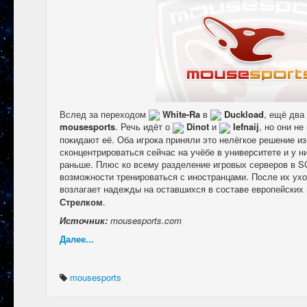
Вслед за переходом
White-Ra
в
Duckload
, ещё два
mousesports
. Речь идёт о
Dinot
и
Iefnaij
, но они н
покидают её. Оба игрока приняли это нелёгкое решение из
сконцентрироваться сейчас на учёбе в университете и у н
раньше. Плюс ко всему разделение игровых серверов в S
возможности тренироваться с иностранцами. После их ух
возлагает надежды на оставшихся в составе европейских 
Стрелком
.
Источник:
mousesports.com
Далее...
mousesports