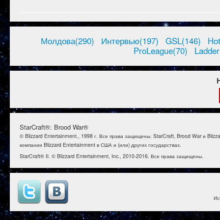
Молдова(290)
Интервью(197)
GSL(146)
Ho
ProLeague(70)
Ladder
StarCraft®: Brood War®
© Blizzard Entertainment., 1998 г. Все права защищены. StarCraft, Brood War и B
компании Blizzard Entertainment в США и (или) других государствах.
StarCraft® II. © Blizzard Entertainment, Inc., 2010-2016. Все права защищены.
Ис