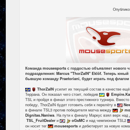
Опублико
Команда mousesports с гордостью объявляет нового чле
подразделения: Marcus "ThorZaIN" Eklöf. Теперь юный
бывшую команду Praetoriani, будет играть под флагом
ThorZaIN
усилит их текущий состав в качестве ещё 
Террана. Он показал чего стоит, победив
Empire.Ka
TSL и пройдя в финал этого престижного турнира. Вместо
победу, ThorZaIN будет готовить себя к перелёту в
New
в финале TSL3 против победителя матча между
mo
Dignitas.Naniwa
. На пути к финалу Маркус взял верх на
TSL_FruitDealer
и
oGsMC
и над чемпионом TSL2
он носит тег
mousesports
и дебютирует за новую кома