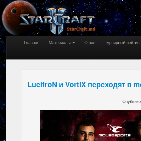
Главная
Материалы
О нас
Турнирный рейтинг
LucifroN и VortiX переходят в 
Опублико