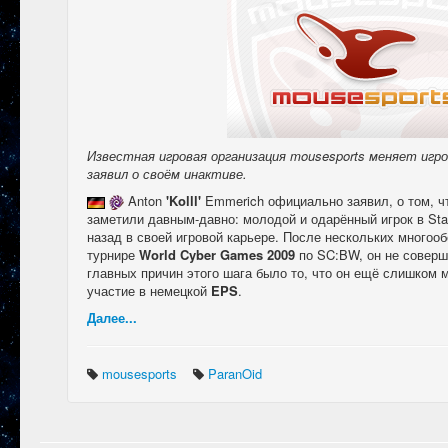
Известная игровая организация mousesports меняет игрока
заявил о своём инактиве.
Anton
'Kolll'
Emmerich официально заявил, о том, 
заметили давным-давно: молодой и одарённый игрок в Star
назад в своей игровой карьере. После нескольких много
турнире
World Cyber Games 2009
по SC:BW, он не соверш
главных причин этого шага было то, что он ещё слишком 
участие в немецкой
EPS
.
Далее...
mousesports
ParanOid