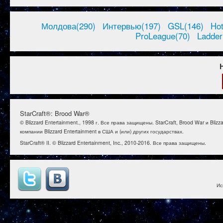
Молдова(290)
Интервью(197)
GSL(146)
Ho
ProLeague(70)
Ladder
StarCraft®: Brood War®
© Blizzard Entertainment., 1998 г. Все права защищены. StarCraft, Brood War и B
компании Blizzard Entertainment в США и (или) других государствах.
StarCraft® II. © Blizzard Entertainment, Inc., 2010-2016. Все права защищены.
Ис