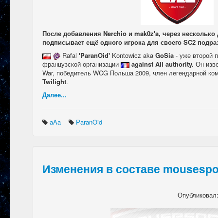
После добавления Nerchio и mak0z'a, через несколько
подписывает ещё одного игрока для своего SC2 подра
Rafal
'ParanOid'
Kontowicz aka
GoSia
- уже второй 
французской организации
against All authority.
Он изве
War, победитель WCG Польша 2009, член легендарной ко
Twilight
.
Далее...
aAa
ParanOid
Изменения в составе mousespo
Опубликовал