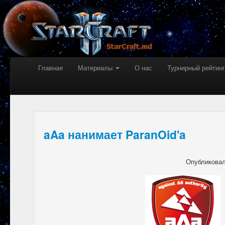
Главная
Материалы
О нас
Турнирный рейтинг
aAa нанимает ParanOid'a
Опубликова