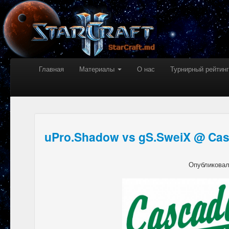
Главная
Материалы
О нас
Турнирный рейтинг
uPro.Shadow vs gS.SweiX @ Ca
Опубликова