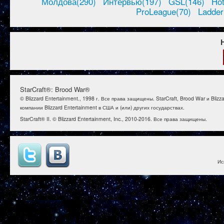
Молдова(290)
Интервью(197)
GSL(146)
Ho
ProLeague(70)
Ladder
StarCraft®: Brood War®
© Blizzard Entertainment., 1998 г. Все права защищены. StarCraft, Brood War и B
компании Blizzard Entertainment в США и (или) других государствах.
StarCraft® II. © Blizzard Entertainment, Inc., 2010-2016. Все права защищены.
Ис