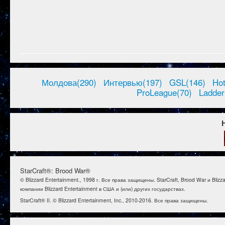
Молдова(290)
Интервью(197)
GSL(146)
Ho
ProLeague(70)
Ladder
StarCraft®: Brood War®
© Blizzard Entertainment., 1998 г. Все права защищены. StarCraft, Brood War и B
компании Blizzard Entertainment в США и (или) других государствах.
StarCraft® II. © Blizzard Entertainment, Inc., 2010-2016. Все права защищены.