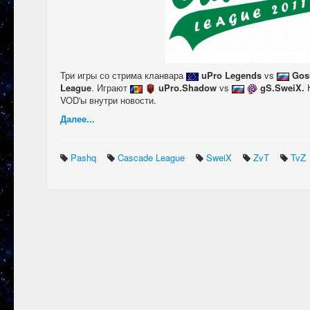
Три игры со стрима кланвара
uPro Legends
vs
Gos
League
. Играют
uPro.Shadow
vs
gS.SweiX.
VOD'ы внутри новости.
Далее...
Pashq
Cascade League
SweiX
ZvT
TvZ