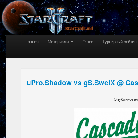
Главная
Материалы
О нас
Турнирный рейтинг
uPro.Shadow vs gS.SweiX @ Ca
Опубликова