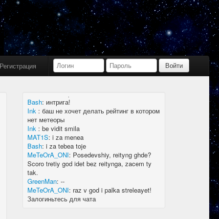
Bash
:
limboid, заходил бы в Дискорд не
пропустил бы.
Ink
:
limboid, сейчас как бы всё сообщество
в дискорде, там всегда инфа самая
актуальная
k7.Gladiator
:
yoyo
Ink
:
yoyo
Регистрация
MAT1S
:
гладиатор = бв нагибатор?
Ink
:
на 20 лей игратор
MeTeOrA_ONI
:
Быть или не быть рейтингу,
вот в чем вопрос 🤔
Bash
:
интрига!
Ink
:
баш не хочет делать рейтинг в котором
нет метеоры
Ink
:
be vidit smila
MAT1S
:
i za menea
Bash
:
i za tebea toje
MeTeOrA_ONI
:
Posedevshiy, reityng ghde?
Scoro tretiy god idet bez reitynga, zacem ty
tak.
GreenMan
:
--
MeTeOrA_ONI
:
raz v god i palka streleayet!
Залогиньтесь для чата