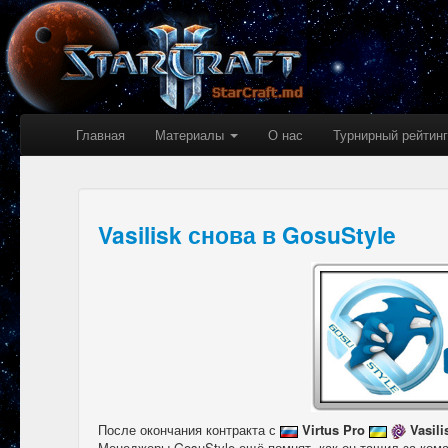
Главная
Материалы
О нас
Турнирный рейтинг
Vasilisk снова в GosuStyle
После окончания контракта с
Virtus Pro
Vasili
Менеджеры GosuStyle ещё помнят, как он тащил за кома