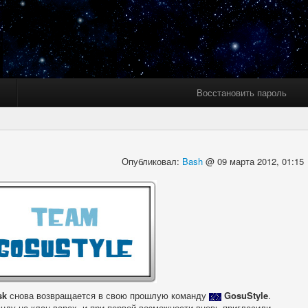
Восстановить пароль
Опубликовал:
Bash
@ 09 марта 2012, 01:15
sk
снова возвращается в свою прошлую команду
GosuStyle
.
нду на клан варах, и при первой возможности вновь пригласили