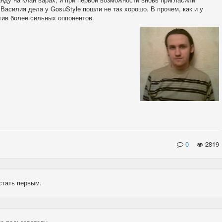
 Василия дела у GosuStyle пошли не так хорошо. В прочем, как и у
отив более сильных оппонентов.
0
2819
стать первым.