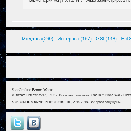
Комментарии могут оставлять только зарегистрированны
Молдова(290)
Интервью(197)
GSL(146)
HotS
StarCraft®: Brood War®
© Blizzard Entertainment., 1998 г. Все права защищены. StarCraft, Brood War и Bl
StarCraft® II. © Blizzard Entertainment, Inc., 2010-2016. Все права защищены.