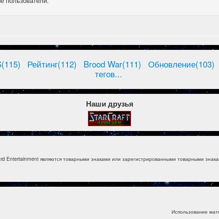
е пользователи.
(115)
Рейтинг(112)
Brood War(111)
Обновление(103)
тегов...
Наши друзья
izzard Entertainment являются товарными знаками или зарегистрированными товарными знакам
Использование мат