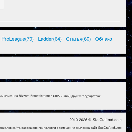
ProLeague(70)
Ladder(64)
Статья(60)
Облако
и компании Blizzard Entertainment в США и (или) других государствах.
2010-2026 © StarCraftmd.com
ериалов сайта разрешено при условии размещения ссылок на сайт StarCraftmd.com