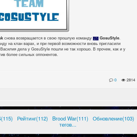
sk
снова возвращается в свою прошлую команду
GosuStyle
.
нду на клан варах, и при первой возможности вновь пригласили
 Василия дела у GosuStyle пошли не так хорошо. В прочем, как и у
отив более сильных оппонентов.
0
2814
(115)
Рейтинг(112)
Brood War(111)
Обновление(103)
тегов...