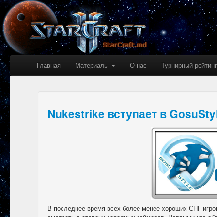
Главная
Материалы
О нас
Турнирный рейтинг
Nukestrike вступает в GosuSty
В последнее время всех более-менее хороших СНГ-игро
смотреть в сторону западных геймеров. Первыми кто об