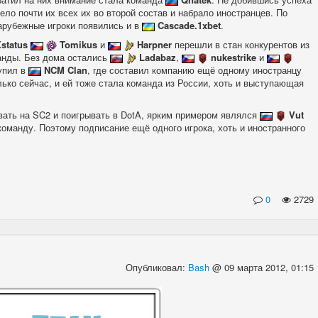
ло почти их всех их во второй состав и набрало иностранцев. По
арубежные игроки появились и в
Cascade.1xbet
.
status
Tomikus
и
Harpner
перешли в стан конкурентов из
анды. Без дома остались
Ladabaz
,
nukestrike
и
тупил в
NCM Clan
, где составил компанию ещё одному иностранцу
лько сейчас, и ей тоже стала команда из России, хоть и выступающая
ивать на SC2 и поигрывать в DotA, ярким примером являлся
Vut
 команду. Поэтому подписание ещё одного игрока, хоть и иностранного
0
2729
Опубликовал:
Bash
@ 09 марта 2012, 01:15