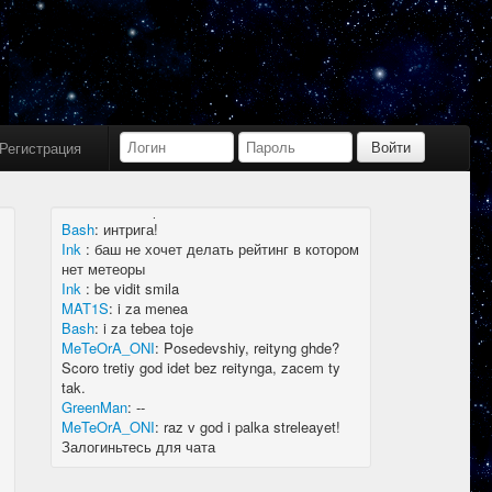
Bash
:
limboid, заходил бы в Дискорд не
пропустил бы.
Ink
:
limboid, сейчас как бы всё сообщество
в дискорде, там всегда инфа самая
актуальная
k7.Gladiator
:
yoyo
Ink
:
yoyo
Регистрация
MAT1S
:
гладиатор = бв нагибатор?
Ink
:
на 20 лей игратор
MeTeOrA_ONI
:
Быть или не быть рейтингу,
вот в чем вопрос 🤔
Bash
:
интрига!
Ink
:
баш не хочет делать рейтинг в котором
нет метеоры
Ink
:
be vidit smila
MAT1S
:
i za menea
Bash
:
i za tebea toje
MeTeOrA_ONI
:
Posedevshiy, reityng ghde?
Scoro tretiy god idet bez reitynga, zacem ty
tak.
GreenMan
:
--
MeTeOrA_ONI
:
raz v god i palka streleayet!
Залогиньтесь для чата