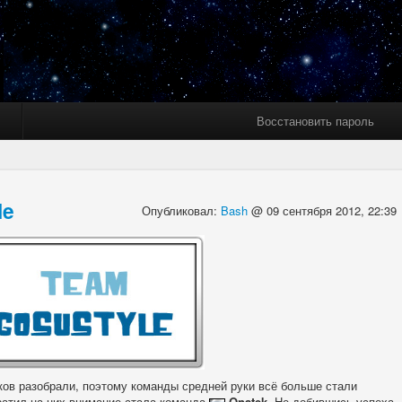
Восстановить пароль
le
Опубликовал:
Bash
@ 09 сентября 2012, 22:39
ков разобрали, поэтому команды средней руки всё больше стали
ратил на них внимание стала команда
Qnatek
. Не добившись успеха