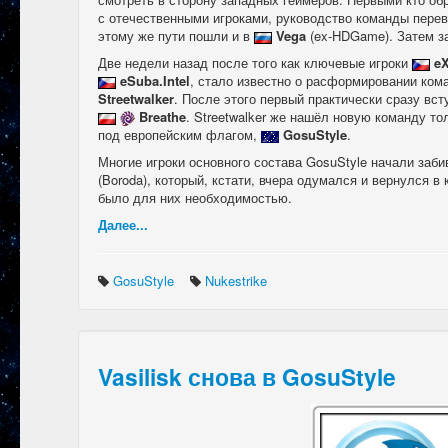
с отечественными игроками, руководство команды переве
этому же пути пошли и в
Vega
(ex-HDGame). Затем з
Две недели назад после того как ключевые игроки
eX
eSuba.Intel
, стало известно о расформировании ком
Streetwalker
. После этого первый практически сразу вс
Breathe
. Streetwalker же нашёл новую команду то
под европейским флагом,
GosuStyle
.
Многие игроки основного состава GosuStyle начали заб
(Boroda), который, кстати, вчера одумался и вернулся в
было для них необходимостью.
Далее...
GosuStyle
Nukestrike
Vasilisk снова в GosuStyle