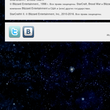
© Blizzard Entertainment., 1998 г. Все права защищены. StarCraft, Brood War и B
компании Blizzard Entertainment в США и (или) других государствах.
StarCraft® II. © Blizzard Entertainment, Inc., 2010-2016. Все права защищены.
Ис