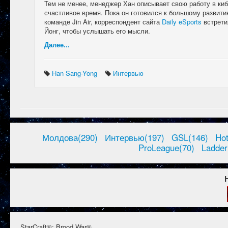
Тем не менее, менеджер Хан описывает свою работу в киб
счастливое время. Пока он готовился к большому развит
команде Jin Air, корреспондент сайта
Daily eSports
встрети
Йонг, чтобы услышать его мысли.
Далее...
Han Sang-Yong
Интервью
Молдова(290)
Интервью(197)
GSL(146)
Ho
ProLeague(70)
Ladder
StarCraft®: Brood War®