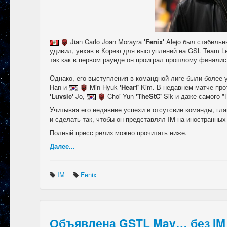
Jian Carlo Joan Morayra
'Fenix'
Alejo был стабильн
удивил, уехав в Корею для выступлений на GSL Team Le
так как в первом раунде он проиграл прошлому финали
Однако, его выступления в командной лиге были более 
Han и
Min-Hyuk
'Heart'
Kim. В недавнем матче пр
'Luvsic'
Jo,
Choi Yun
'TheStC'
Sik и даже самого 
Учитывая его недавние успехи и отсутсвие команды, гл
и сделать так, чтобы он представлял IM на иностранны
Полный пресс релиз можно прочитать ниже.
Далее...
IM
Fenix
Объявлена GSTL May… без IM