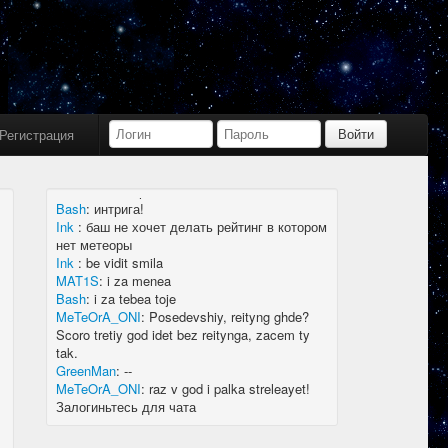
Bash
:
limboid, заходил бы в Дискорд не
пропустил бы.
Ink
:
limboid, сейчас как бы всё сообщество
в дискорде, там всегда инфа самая
актуальная
k7.Gladiator
:
yoyo
Ink
:
yoyo
Регистрация
MAT1S
:
гладиатор = бв нагибатор?
Ink
:
на 20 лей игратор
MeTeOrA_ONI
:
Быть или не быть рейтингу,
вот в чем вопрос 🤔
Bash
:
интрига!
Ink
:
баш не хочет делать рейтинг в котором
нет метеоры
Ink
:
be vidit smila
MAT1S
:
i za menea
Bash
:
i za tebea toje
MeTeOrA_ONI
:
Posedevshiy, reityng ghde?
Scoro tretiy god idet bez reitynga, zacem ty
tak.
GreenMan
:
--
MeTeOrA_ONI
:
raz v god i palka streleayet!
Залогиньтесь для чата