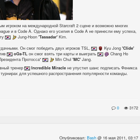
ым игроком на международной Starcraft 2 сцене и возможно многих
ague и в Code A. Однако его усилия в Code A не принесли ему успеха,
сту
Jung-Hoon
'Tassadar'
Kim.
удачными. Он смог победить двух игроков TSL,
Kyu Jong
'Clide'
отив
oGs-TL
он смог взять три карты и выиграть
Chang Ho
"Президента Протосса"
Min Chul
'MC'
Jang.
авный тренер
Incredible Miracle
не упустил шанс подписать Феникса
х турнирах для успешного распространения популярности команды.
0
3172
Опубликовал:
Bash
@ 16 мая 2011, 03:17