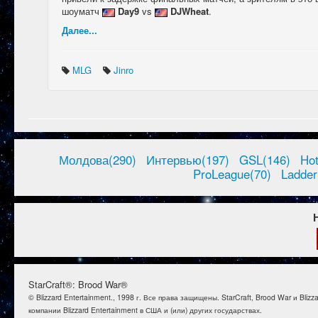
шоуматч
Day9
vs
DJWheat
.
Далее...
MLG
Jinro
Молдова(290)
Интервью(197)
GSL(146)
Ho
ProLeague(70)
Ladder
StarCraft®: Brood War®
© Blizzard Entertainment., 1998 г. Все права защищены. StarCraft, Brood War и B
компании Blizzard Entertainment в США и (или) других государствах.