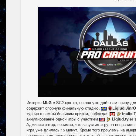
История
MLG
с SC2 кратка, но она уже даёт нам почву дл
содержит спорную финальную стадию.
Liqiud.Jinr
турнир с самым большим призом, побеждая
fnatic.
аннулирование одной игры с участием
Liqiud.tyler
Администратор, понимая, что запустил игру на неправильн
игра уже длилась 15 минут. Кроме того проблемы на амери
привели к задержке финальных матчей, а зрителям в это