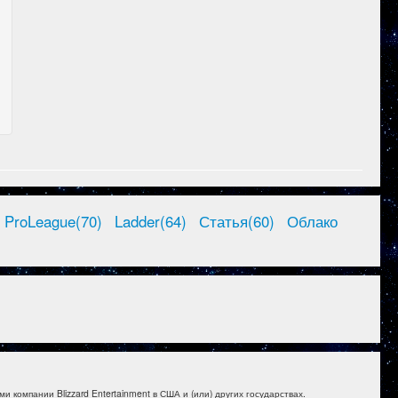
ProLeague(70)
Ladder(64)
Статья(60)
Облако
и компании Blizzard Entertainment в США и (или) других государствах.