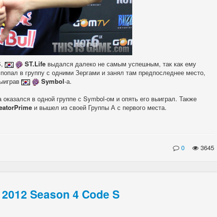
S,
ST.Life
выдался далеко не самым успешным, так как ему
 попал в группу с одними Зергами и занял там предпоследнее место,
выиграв
Symbol
-а.
 оказался в одной группе с Symbol-ом и опять его выиграл. Также
eatorPrime
и вышел из своей Группы А с первого места.
0
3645
2012 Season 4 Code S