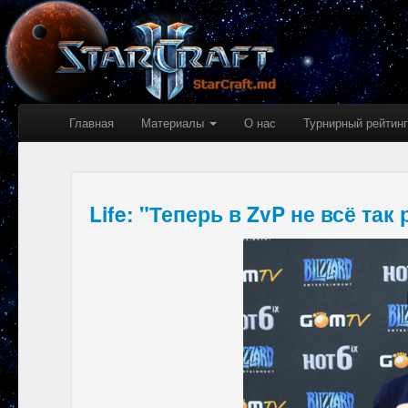
Главная
Материалы
О нас
Турнирный рейтинг
Life: "Теперь в ZvP не всё так