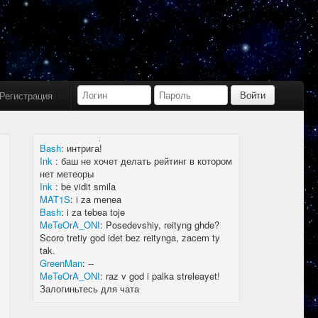
Bash
:
limboid, заходил бы в Дискорд не
пропустил бы.
Ink
:
limboid, сейчас как бы всё сообщество
в дискорде, там всегда инфа самая
актуальная
k7.Gladiator
:
yoyo
Ink
:
yoyo
Регистрация
MAT1S
:
гладиатор = бв нагибатор?
Ink
:
на 20 лей игратор
MeTeOrA_ONI
:
Быть или не быть рейтингу,
вот в чем вопрос 🤔
Bash
:
интрига!
Ink
:
баш не хочет делать рейтинг в котором
нет метеоры
Ink
:
be vidit smila
MAT1S
:
i za menea
Bash
:
i za tebea toje
MeTeOrA_ONI
:
Posedevshiy, reityng ghde?
Scoro tretiy god idet bez reitynga, zacem ty
tak.
GreenMan
:
--
MeTeOrA_ONI
:
raz v god i palka streleayet!
Залогиньтесь для чата