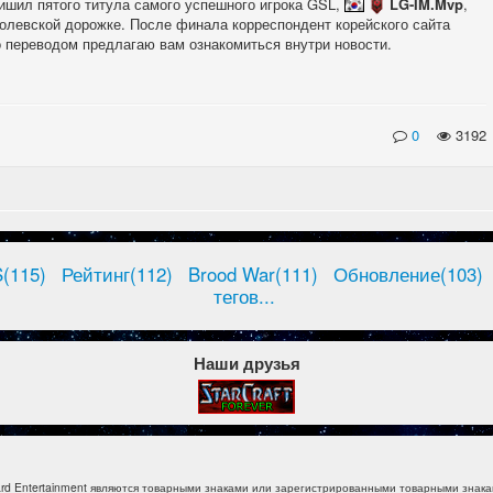
лишил пятого титула самого успешного игрока GSL,
LG-IM.Mvp
,
олевской дорожке. После финала корреспондент корейского сайта
о переводом предлагаю вам ознакомиться внутри новости.
0
3192
(115)
Рейтинг(112)
Brood War(111)
Обновление(103)
тегов...
Наши друзья
izzard Entertainment являются товарными знаками или зарегистрированными товарными знакам