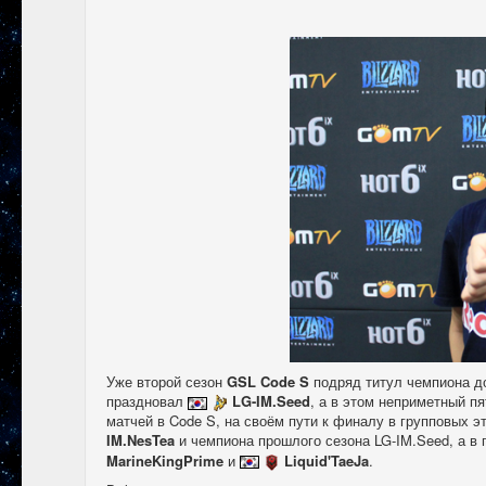
Уже второй сезон
GSL Code S
подряд титул чемпиона д
праздновал
LG-IM.Seed
, а в этом неприметный п
матчей в Code S, на своём пути к финалу в групповых э
IM.NesTea
и чемпиона прошлого сезона LG-IM.Seed, а в
MarineKingPrime
и
Liquid'TaeJa
.