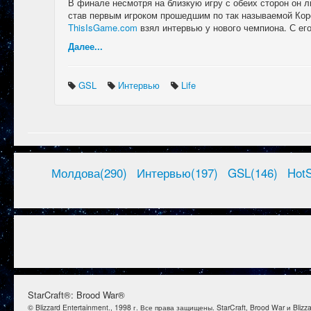
В финале несмотря на близкую игру с обеих сторон он 
став первым игроком прошедшим по так называемой Кор
ThisIsGame.com
взял интервью у нового чемпиона. С ег
Далее...
GSL
Интервью
Life
Молдова(290)
Интервью(197)
GSL(146)
HotS
StarCraft®: Brood War®
© Blizzard Entertainment., 1998 г. Все права защищены. StarCraft, Brood War и Bl