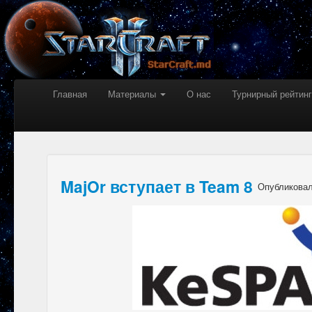
Главная
Материалы
О нас
Турнирный рейтинг
MajOr вступает в Team 8
Опубликова