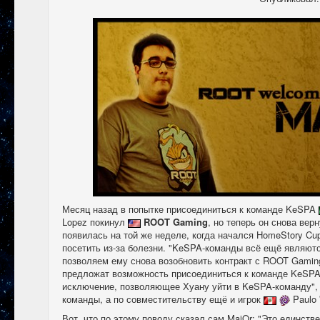
Месяц назад в попытке присоединиться к команде KeSPA
Lopez покинул
ROOT Gaming
, но теперь он снова вер
появилась на той же неделе, когда начался HomeStory Cup
посетить из-за болезни. "KeSPA-команды всё ещё являют
позволяем ему снова возобновить контракт с ROOT Gaming
предложат возможность присоединиться к команде KeSPA,
исключение, позволяющее Хуану уйти в KeSPA-команду", 
команды, а по совместительству ещё и игрок
Paulo
Вот, что по этому поводу сказал сам MajOr: "Это единств