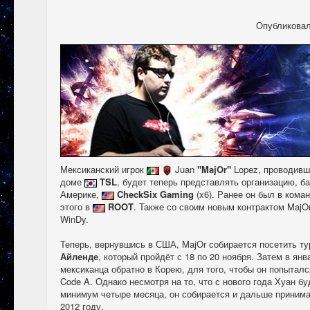
Опубликова
Мексиканский игрок
Juan
"MajOr"
Lopez, проводивш
доме
TSL
, будет теперь представлять организацию, 
Америке,
CheckSix Gaming
(x6). Ранее он был в кома
этого в
ROOT
. Также со своим новым контрактом MajO
WinDy.
Теперь, вернувшись в США, MajOr собирается посетить т
Айленде
, который пройдёт с 18 по 20 ноября. Затем в ян
мексиканца обратно в Корею, для того, чтобы он попытал
Code A. Однако несмотря на то, что с нового года Хуан бу
минимум четыре месяца, он собирается и дальше принима
2012 году.