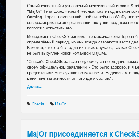
Самый известный и узнаваемый мексиканский игрок в Star
"MajOr"
Tena Lopez через 4 месяца после подписания кон
Gaming
. Lopez, поменявший свой никнейм на WinDy после
североамериканской организации, получив предложение о
попросил отпустить его.
Менеджмент CheckSix заявил, что мексиканский Терран бы
определённый период, но они всегда стараются вести дела
Кажется, что это был один их таких случаев, так как Chec
не был выкуплен новой командой MajOr-а.
"Спасибо CheckSix за всю поддержку за последние нескол
своём официальном заявлении. - Это было здорово, и я це
предоставили мне лучшие возможности. Надеюсь, что лю
меня, вне зависимости от того где я состою".
Далее...
Check6
MajOr
MajOr присоединяется к Check