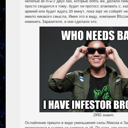
нелепые all in-ы с двух баз, которые опять же, делали г
просто сводился к тому, будет ли протосс атаковать с, к
армией или будет ждать 20 минут, пока зерг не соберёт н
имело никакого смысла. Имея это в виду, компания Blizza
изменить Заразителя, и они сделали это.
DRG знает.
Ослабление пришло в виде уменьшения силы Микоза и За
превратился в снаряд со скоростью 15. По сути, это означ