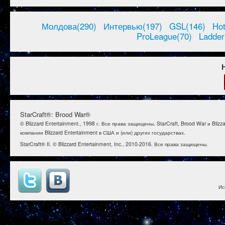
Молдова(290)
Интервью(197)
GSL(146)
Ho
ProLeague(70)
Ladder
StarCraft®: Brood War®
© Blizzard Entertainment., 1998 г. Все права защищены. StarCraft, Brood War и B
компании Blizzard Entertainment в США и (или) других государствах.
StarCraft® II. © Blizzard Entertainment, Inc., 2010-2016. Все права защищены.
Ис