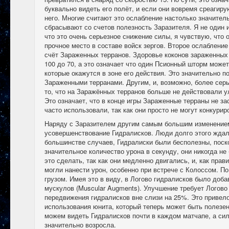
буквально видеть его полёт, и если они вовремя среагиру
него. Многие считают это ослабление настолько значител
сбрасывают со счетов полезность Заразителя. Я не один и
что это очень серьезное снижение силы, я чувствую, что 
прочное место в составе войск зергов. Второе ослаблени
счёт Зараженных терранов. Здоровье коконов зараженных
100 до 70, а это означает что один Псионный шторм может
которые окажутся в зоне его действия. Это значительно п
Зараженными терранами. Другим, и, возможно, более сер
то, что на Заражённых терранов больше не действовали у
Это означает, что в конце игры Зараженные терраны не за
часто использовали, так как они просто не могут конкурир
Наряду с Заразителем другим самым большим изменением
усовершенствование Гидралисков. Люди долго этого ждали.
большинстве случаев, Гидралиски были бесполезны, поско
значительное количество урона в секунду, они никогда не
это сделать, так как они медленно двигались, и, как пра
могли нанести урон, особенно при встрече с Колоссом. П
грузом. Имея это в виду, в Логово гидралисков было до
мускулов (Muscular Augments). Улучшение требует Логово
передвижения гидралисков вне слизи на 25%. Это привел
использования юнита, который теперь может быть полезен
можем видеть Гидралисков почти в каждом матчапе, а сил
значительно возросла.