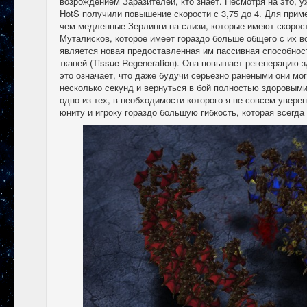
возрождением Заразителей, кто знает. Несмотря на это, 
HotS получили повышение скорости с 3,75 до 4. Для приме
чем медленные Зерлинги на слизи, которые имеют скорост
Муталисков, которое имеет гораздо больше общего с их 
является новая предоставленная им пассивная способност
тканей (Tissue Regeneration). Она повышает регенерацию 
это означает, что даже будучи серьезно ранеными они мо
несколько секунд и вернуться в бой полностью здоровыми
одно из тех, в необходимости которого я не совсем увере
юниту и игроку гораздо большую гибкость, которая всегд