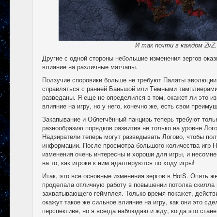
И так почти в каждом ZvZ
Другие с одной стороны небольшие изменения зергов ока
влияние на различные матчапы.
Ползучие споровики больше не требуют Палаты эволюции.
справляться с ранней Баньшой или Тёмными тамплиерами
разведаны. Я еще не определился в том, окажет ли это 
влияние на игру, но у него, конечно же, есть свои преимущ
Закапывание и Облегчённый панцирь теперь требуют тольк
разнообразию порядков развития не только на уровне Лог
Надзиратели теперь могут разведывать Логово, чтобы по
информации. После просмотра большого количества игр H
изменения очень интересны и хороши для игры, и несомне
на то, как игроки к ним адаптируются по ходу игры!
Итак, это все основные изменения зергов в HotS. Опять же,
проделала отличную работу в повышении потолка скилла 
захватывающего геймплея. Только время покажет, действ
окажут такое же сильное влияние на игру, как они это сд
перспективе, но я всегда наблюдаю и жду, когда это стане