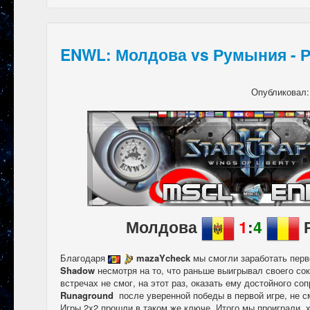
ENWL: Молдова vs Румыния - 
Опубликовал
Молдова
1
:
4
Благодаря
mazaYcheck
мы смогли заработать перв
Shadow
несмотря на то, что раньше выигрывал своего со
встречах не смог, на этот раз, оказать ему достойного со
Runaground
после уверенной победы в первой игре, не с
Игры 2х2 прошли в таком же ключе. Итого мы проиграли, 