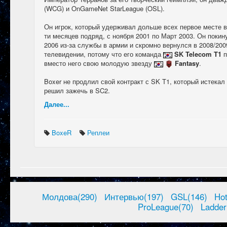
(WCG) и OnGameNet StarLeague (OSL).
Он игрок, который удерживал дольше всех первое месте в
ти месяцев подряд, с ноября 2001 по Март 2003. Он поки
2006 из-за службы в армии и скромно вернулся в 2008/200
телевидении, потому что его команда
SK Telecom T1
п
вместо него свою молодую звезду
Fantasy
.
Boxer не продлил свой контракт с SK T1, который истекал 3
решил зажечь в SC2.
Далее...
BoxeR
Реплеи
Молдова(290)
Интервью(197)
GSL(146)
Ho
ProLeague(70)
Ladder