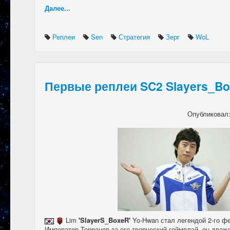
Далее...
Реплеи
Sen
Стратегия
Зерг
WoL
Первые реплеи SC2 Slayers_Bo
Опубликовал
Lim
'SlayerS_BoxeR'
Yo-Hwan стал легендой 2-го фе
Император Терранов за его творческий геймплэй, он дваж