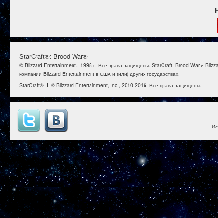
StarCraft®: Brood War®
© Blizzard Entertainment., 1998 г. Все права защищены. StarCraft, Brood War и B
компании Blizzard Entertainment в США и (или) других государствах.
StarCraft® II. © Blizzard Entertainment, Inc., 2010-2016. Все права защищены.
Ис