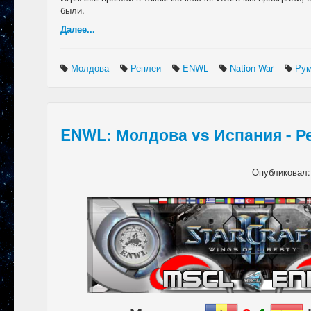
были.
Далее...
Молдова
Реплеи
ENWL
Nation War
Ру
ENWL: Молдова vs Испания - Р
Опубликовал