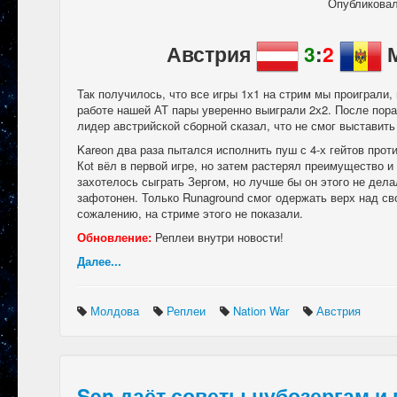
Опубликова
Австрия
3
:
2
М
Так получилось, что все игры 1х1 на стрим мы проиграли,
работе нашей АТ пары уверенно выиграли 2х2. После пор
лидер австрийской сборной сказал, что не смог выставить 
Kareon два раза пытался исполнить пуш с 4-х гейтов проти
Коt вёл в первой игре, но затем растерял преимущество и
захотелось сыграть Зергом, но лучше бы он этого не делал
зафотонен. Только Runaground смог одержать верх над св
сожалению, на стриме этого не показали.
Обновление:
Реплеи внутри новости!
Далее...
Молдова
Реплеи
Nation War
Австрия
Sen даёт советы нубозергам и 