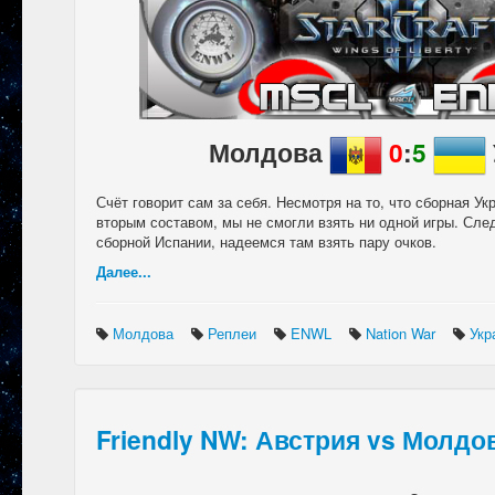
Молдова
0
:
5
Счёт говорит сам за себя. Несмотря на то, что сборная У
вторым составом, мы не смогли взять ни одной игры. Сл
сборной Испании, надеемся там взять пару очков.
Далее...
Молдова
Реплеи
ENWL
Nation War
Укр
Friendly NW: Австрия vs Молдо