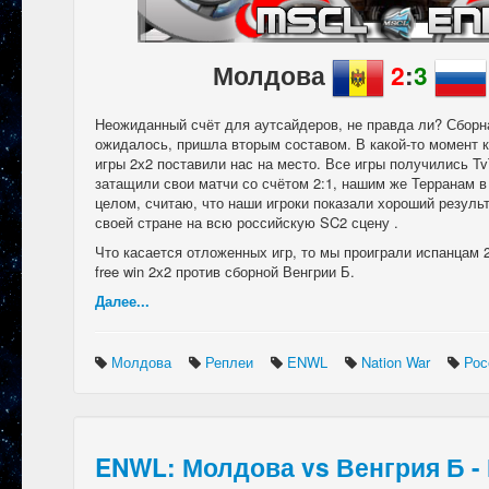
Молдова
2
:
3
Неожиданный счёт для аутсайдеров, не правда ли? Сборна
ожидалось, пришла вторым составом. В какой-то момент к
игры 2х2 поставили нас на место. Все игры получились T
затащили свои матчи со счётом 2:1, нашим же Терранам в
целом, считаю, что наши игроки показали хороший результ
своей стране на всю российскую SC2 сцену .
Что касается отложенных игр, то мы проиграли испанцам 2
free win 2х2 против сборной Венгрии Б.
Далее...
Молдова
Реплеи
ENWL
Nation War
Ро
ENWL: Молдова vs Венгрия Б -