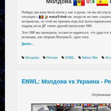
Молдова
0
:
4
Победа три раза была почти у нас в руках, но мы её упус
ситуации с
mazaYchek
-ом, когда он не cмог сыграт
интернетом, по этой же причине игра 2х2 была перенесен
подряд из-за ДР своих друзей пропускает NW.
Этот NW мы проиграли, остается надеяться, что удастся з
испанцев, как сборная Венгрии-Б, одно очко.
Далее...
Молдова
Реплеи
ENWL
Nation War
Ис
ENWL: Молдова vs Украина - Р
Опубликова