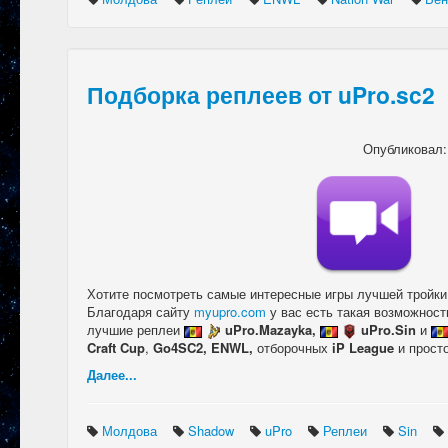
Подборка реплеев от uPro.sc2
Опубликовал
Хотите посмотреть самые интересные игры лучшей тройки
Благодаря сайту
myupro.com
у вас есть такая возможност
лучшие реплеи
uPro.Mazayka,
uPro.Sin
и
Craft Cup
,
Go4SC2
,
ENWL,
отборочных
iP League
и прост
Далее...
Молдова
Shadow
uPro
Реплеи
Sin