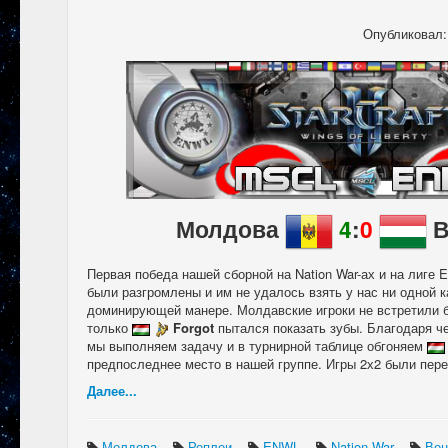
Опубликовал
Молдова
4
:
0
В
Первая победа нашей сборной на Nation War-ах и на лиге
были разгромлены и им не удалось взять у нас ни одной к
доминирующей манере. Молдавские игроки не встретили 
только
Forgot
пытался показать зубы. Благодаря ч
мы выполняем задачу и в турнирной таблице обгоняем
предпоследнее место в нашей группе. Игры 2х2 были пере
Далее...
Молдова
Реплеи
ENWL
Nation War
Вен