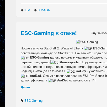
IEM
DIMAGA
ESC-Gaming в отаке!
Опубликов
После выпуска StarCraft 2: Wings of Liberty
ESC-Gam
собственную команду по StarCraft 2. Начало 2010 года с
ESC-Gaming
далеко не самым удачным образом, пос
перешёл под крыло
Mousesports
. Но руководство 
второй половине года, набрав четыре немца, француза и
л
надежды команда связывает с
GoOdy
- участником 
And3ad
. Оба уже проявили себя на ESL Pro Series I
до полуфинала, а
And3ad
остановился в 1/4.
Далее...
Serega
:
Привет
ESC-Gaming
Всем !