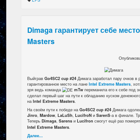
Dimaga гарантирует себе место 
Masters
Опубликов
Выйграв
Go4SC2 cup #24
Димага заработал пару очков в р
гарантированное место на лане
Intel Extreme Masters
, хо
зря ведь команда
mTw
переманила его к себе под з
сделал первый шаг на пути к обладанию куском денежного
на
Intel Extreme Masters
.
На своём пути к победе на
Go4SC2 cup #24
Димага одолел
Jinro
,
Mardow
,
LaLuSh
,
LucifroN
и
SarenS
-а в финале. Т
Теперь
Dimaga
,
Sarens
и
Lucifron
смогут ещё раз померя
Intel Extreme Masters
.
Далее...