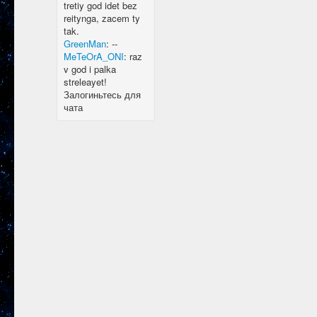
tretiy god idet bez
reitynga, zacem ty
tak.
GreenMan
:
--
MeTeOrA_ONI
:
raz
v god i palka
streleayet!
Залогиньтесь для
чата