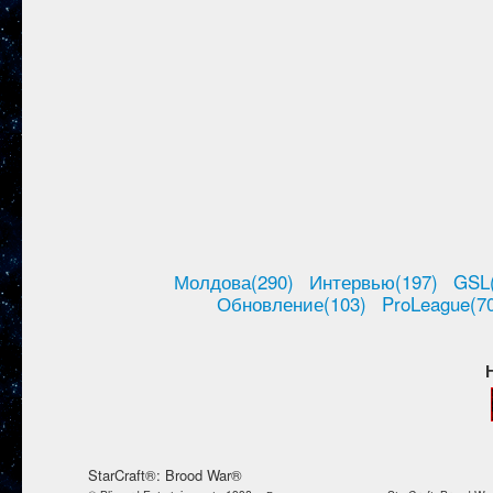
Молдова(290)
Интервью(197)
GSL
Обновление(103)
ProLeague(7
StarCraft®: Brood War®