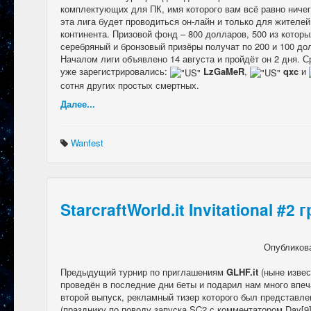
комплектующих для ПК, имя которого вам всё равно ничего
эта лига будет проводиться он-лайн и только для жителе
континента. Призовой фонд – 800 долларов, 500 из которы
серебряный и бронзовый призёры получат по 200 и 100 до
Началом лиги объявлено 14 августа и пройдёт он 2 дня. С
уже зарегистрировались:
LzGaMeR
,
qxc
и
сотня других простых смертных.
Далее...
Wanfest
StarcraftWorld.it Invitational #2 
Опубликов
Предыдущий турнир по приглашениям
GLHF.it
(ныне изве
проведён в последние дни беты и подарил нам много впеч
второй выпуск, рекламный тизер которого был представл
(празднику по поводу запуска SC2 с комментатором Day[9