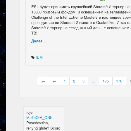
дискорде, там
ESL будет принимать крупнейший Starcraft 2 турнир на
всегда инфа самая
15000 призовым фондом, и освещением на телевидении
актуальная
Challenge of the Intel Extreme Masters в настоящее вр
k7.Gladiator
:
yoyo
проводиться по Starcraft 2 вместе с QuakeLive. И как 
Ink
:
yoyo
Starcraft 2 турнир на сегодняшний день, с освещением
MAT1S
:
гладиатор
ТВ!
= бв нагибатор?
Ink
:
на 20 лей
Далее...
игратор
MeTeOrA_ONI
:
Быть или не быть
IEM
рейтингу, вот в
чем вопрос 🤔
Bash
:
интрига!
Ink
:
баш не хочет
делать рейтинг в
|←
←
1
2
3
...
175
176
котором нет
метеоры
Ink
:
be vidit smila
MAT1S
:
i za menea
Bash
:
i za tebea
toje
MeTeOrA_ONI
:
Posedevshiy,
reityng ghde? Scoro