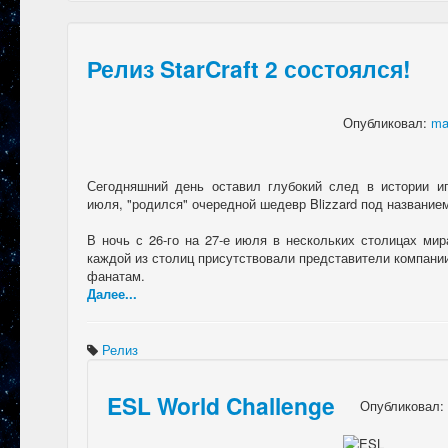
Serega
:
можете
добавить чела !
Fenix#24205 вроде
Тос !
Релиз StarCraft 2 состоялся!
cHimera
:
иху) всем
привет, тут люди
еще есть. всем
Опубликовал:
ma
добра! блин, я
даже всплакнул
только что от
настальгии
Сегодняшний день оставил глубокий след в истории иг
MAT1S
:
создаём
июля, "родился" очередной шедевр Blizzard под названи
активность на
сайте :peka:
В ночь с 26-го на 27-е июля в нескольких столицах ми
limboid
:
давно я на
каждой из столиц присутствовали представители компан
сайт не
фанатам.
заходил...турнир
Далее...
прошляпил
Bash
:
limboid,
заходил бы в
Релиз
Дискорд не
пропустил бы.
ESL World Challenge
Ink
:
limboid,
Опубликовал:
сейчас как бы всё
сообщество в