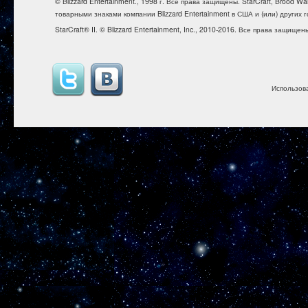
© Blizzard Entertainment., 1998 г. Все права защищены. StarCraft, Brood 
товарными знаками компании Blizzard Entertainment в США и (или) других г
StarCraft® II. © Blizzard Entertainment, Inc., 2010-2016. Все права защищен
Использов