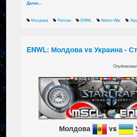
Далее...
Молдова
Реплеи
ENWL
Nation War
Укр
ENWL: Молдова vs Украина - С
Опубликова
Молдова
vs