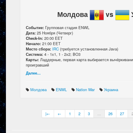
Молдова
vs
Событие:
Групповая стадия
ENWL
Дата:
25 Ноября (Четверг)
Check-In:
20:00 EET
Начало:
21:00 EET
Место сбора:
IRC
(требуется установленная Javа)
Система:
4 - 1x1, 1 - 2x2; BO3
Карты:
Ладдерные, первая карта выбирается вычёркивани
проигравший
Далее...
Молдова
ENWL
Nation War
Украина
|←
←
1
2
3
...
26
27