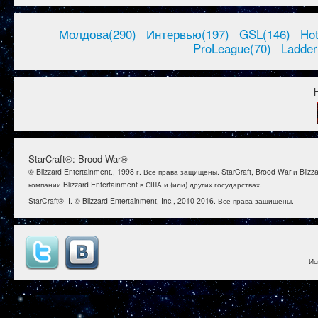
Молдова(290)
Интервью(197)
GSL(146)
Ho
ProLeague(70)
Ladder
StarCraft®: Brood War®
© Blizzard Entertainment., 1998 г. Все права защищены. StarCraft, Brood War и B
компании Blizzard Entertainment в США и (или) других государствах.
StarCraft® II. © Blizzard Entertainment, Inc., 2010-2016. Все права защищены.
Ис