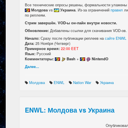
Все технические опросы решены, формальности улажены 
Молдова
vs
Украина
. Из-за ограничений
правил
ли
по реплеям.
Стрим завершён. VOD-ы он-лайн внутри новости.
Обновление:
Добавлены ссылки для скачивания VOD-ов.
Начало:
Сразу после публикации реплеев на
сайте ENWL
Дата:
25 Ноября (Четверг)
Примерное время:
22:00 EET
Язык:
Русский
Комментаторы:
Bash
+
NintendO
Далее...
Молдова
ENWL
Nation War
Украина
ENWL: Молдова vs Украина
Опубликова