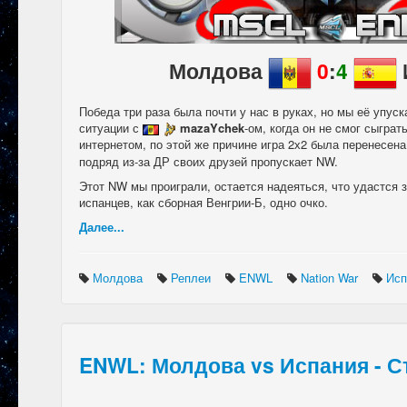
Молдова
0
:
4
Победа три раза была почти у нас в руках, но мы её упус
ситуации с
mazaYchek
-ом, когда он не cмог сыграт
интернетом, по этой же причине игра 2х2 была перенесен
подряд из-за ДР своих друзей пропускает NW.
Этот NW мы проиграли, остается надеяться, что удастся з
испанцев, как сборная Венгрии-Б, одно очко.
Далее...
Молдова
Реплеи
ENWL
Nation War
Ис
ENWL: Молдова vs Испания - С