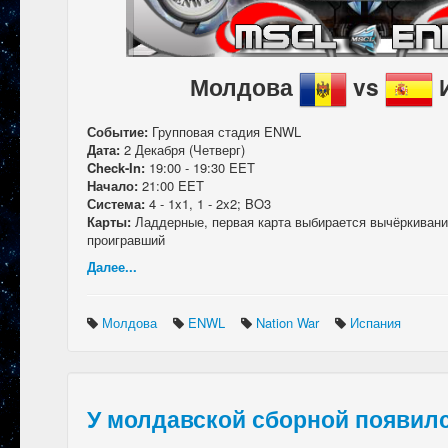
Молдова
vs
Событие:
Групповая стадия
ENWL
Дата:
2 Декабря (Четверг)
Check-In:
19:00 - 19:30 EET
Начало:
21:00 EET
Система:
4 - 1x1, 1 - 2x2; BO3
Карты:
Ладдерные, первая карта выбирается вычёркивани
проигравший
Далее...
Молдова
ENWL
Nation War
Испания
У молдавской сборной появилс