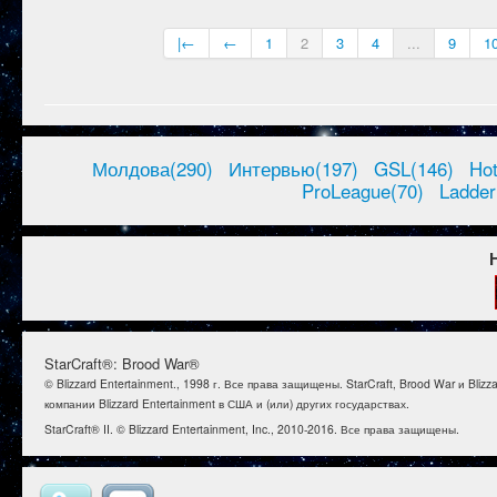
|←
←
1
2
3
4
...
9
1
Молдова(290)
Интервью(197)
GSL(146)
Ho
ProLeague(70)
Ladder
StarCraft®: Brood War®
© Blizzard Entertainment., 1998 г. Все права защищены. StarCraft, Brood War и B
компании Blizzard Entertainment в США и (или) других государствах.
StarCraft® II. © Blizzard Entertainment, Inc., 2010-2016. Все права защищены.