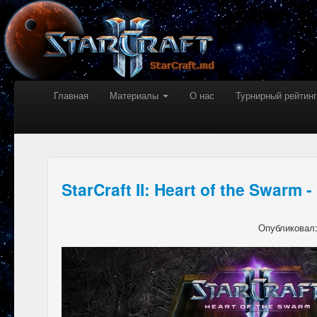
Главная
Материалы
О нас
Турнирный рейтинг
StarCraft II: Heart of the Swarm
Опубликовал