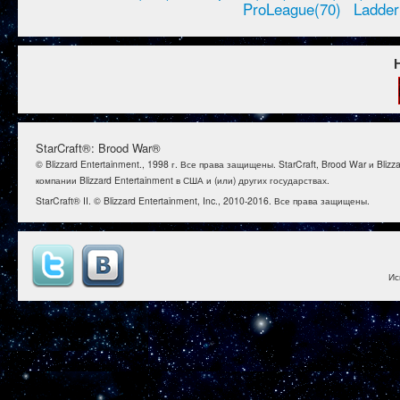
ProLeague(70)
Ladder
StarCraft®: Brood War®
© Blizzard Entertainment., 1998 г. Все права защищены. StarCraft, Brood War и B
компании Blizzard Entertainment в США и (или) других государствах.
StarCraft® II. © Blizzard Entertainment, Inc., 2010-2016. Все права защищены.
Ис