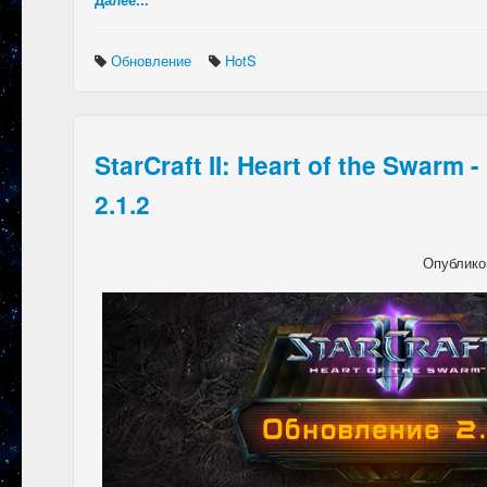
Обновление
HotS
StarCraft II: Heart of the Swarm
2.1.2
Опублико