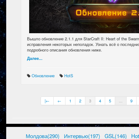
Вышло обновление 2.1.1 для StarCraft II: Heart of the Swa
исправления некоторых неполадок. Узнать всё о последни
подробного описания обновления ниже.
Далее...
Обновление
HotS
|←
←
1
2
3
4
5
...
9
Молдова(290)
Интервью(197)
GSL(146)
Ho