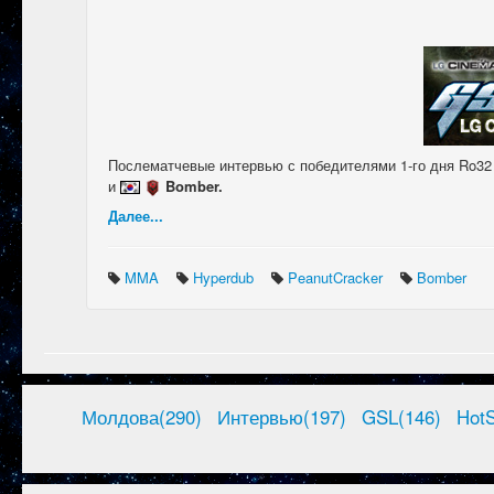
Послематчевые интервью с победителями 1-го дня Ro3
и
Bomber.
Далее...
MMA
Hyperdub
PeanutCracker
Bomber
Молдова(290)
Интервью(197)
GSL(146)
HotS