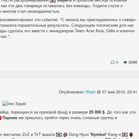
я как эти два товарища оставались без команды. Ходили слухи о
 во многом стал неожиданностью.
рокомментировал это событие: "С начала мы присоединились к северо-
 показала поразительные результаты. Следующим логическим для нас
ады сделать его вместе с менеджером Team Acer Asia, Cella и конечно
нас ".
0
3066
Опубликовал:
Bash
@ 07 мая 2012, 23:41
ейца, борющихся за призовой фонд в размере
25 000 $
. До того как эти
Париже
им пришлось пройти через очень сложные группы и
ых матчапах ZvZ и TvT вышли
Dong Hyun
'Symbol'
Kang и