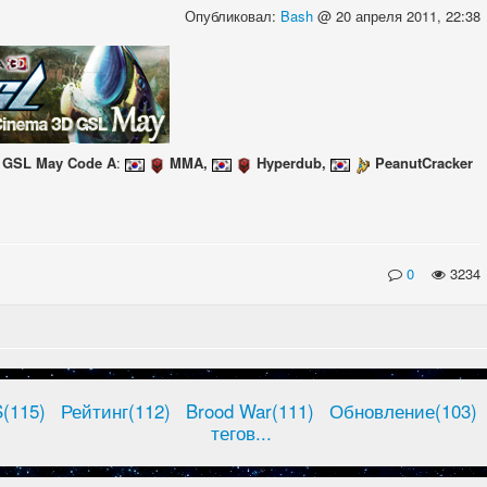
Опубликовал:
Bash
@ 20 апреля 2011, 22:38
2
GSL May Code A
:
MMA,
Hyperdub,
PeanutCracker
0
3234
(115)
Рейтинг(112)
Brood War(111)
Обновление(103)
тегов...