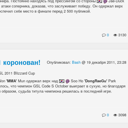
рнира. Постоянно находясь под прессингом со стороны
Jae-Duck
 атаки соперника, доказав, что заслуживает победу. Он одержал верх
еспечил себе место в финале перед 2 500 публикой.
0
3130
1 коронован!
Опубликовал:
Bash
@ 19 декабря 2011, 23:28
Won
'MMA'
Mun одержал верх над
Soo Ho
'DongRaeGu'
Park
алось, что чемпион GSL Code S October выиграет в сухую, но благодаря
м образом, судьба титула чемпиона решилась в последней игре.
0
3098