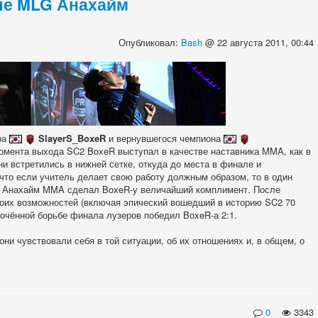
ле MLG Анахайм
Опубликовал:
Bash
@ 22 августа 2011, 00:44
ра
SlayerS_BoxeR
и вернувшегося чемпиона
омента выхода SC2 BoxeR выступал в качестве наставника MMA, как в
они встретились в нижней сетке, откуда до места в финале и
 что если учитель делает свою работу должным образом, то в один
MLG Анахайм MMA сделал BoxeR-у величайший комплимент. После
своих возможностей (включая эпический вошедший в историю SC2 70
очённой борьбе финала лузеров победил BoxeR-а 2:1.
и чувствовали себя в той ситуации, об их отношениях и, в общем, о
0
3343