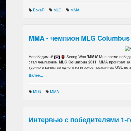
BoxeR
MLG
MMA
MMA - чемпион MLG Columbus
Непобедимый
Seong Won
'MMA'
Mun после побед
стал чемпионом
MLG Columbus 2011
. MMA проиграл за 
турнир в качестве одного из игроков посланных GSL по 
Далее...
MLG
MMA
Интервью с победителями 1-г