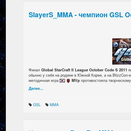
SlayerS_MMA - чемпион GSL Oc
Финал
Global StarCraft II League October Code S 2011
я
обычно у себя на родине в Южной Корее, а на BlizzCon-е
методичная игра
MVp
противостояла творческом
Далее...
GSL
MMA