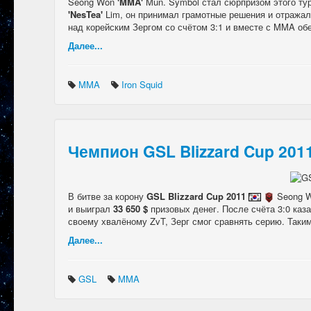
Seong Won
'MMA'
Mun. Symbol стал сюрпризом этого ту
'NesTea'
Lim, он принимал грамотные решения и отражал
над корейским Зергом со счётом 3:1 и вместе с MMA об
Далее...
MMA
Iron Squid
Чемпион GSL Blizzard Cup 201
В битве за корону
GSL Blizzard Cup 2011
Seong 
и выиграл
33 650 $
призовых денег. После счёта 3:0 каз
своему хвалёному ZvT, Зерг смог сравнять серию. Таки
Далее...
GSL
MMA