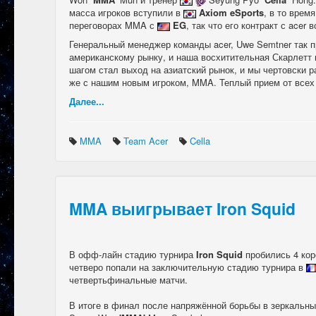
масса игроков вступили в
Axiom eSports
, в то врем
переговорах MMA с
EG
, так что его контракт с acer
Генеральный менеджер команды acer, Uwe Semtner так п
американскому рынку, и наша восхитительная Скарлетт
шагом стал выход на азиатский рынок, и мы чертовски р
же с нашим новым игроком, MMA. Теплый прием от всех 
Далее...
MMA
Team Acer
Cella
MMA выигрывает Iron Squid
В офф-лайн стадию турнира
Iron Squid
пробились 4 кор
четверо попали на заключительную стадию турнира в
четвертьфинальные матчи.
В итоге в финал после напряжённой борьбы в зеркальн