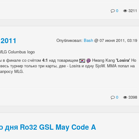
0
3211
 2011
Опубликовал:
Bash
@ 07 июня 2011, 03:19
ы в финале со счётом
4:1
над товарищем
Hwang Kang
'Losira'
Ho
весь турнир только три карты, две - Losira и одну SjoW. MMA попал на
запросу MLG.
0
3398
о дня Ro32 GSL May Code A