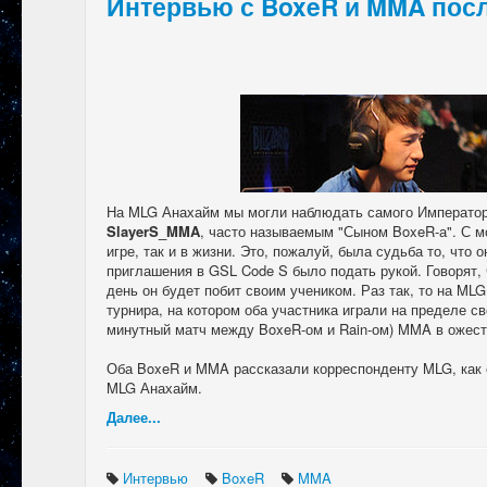
Интервью с BoxeR и MMA пос
На MLG Анахайм мы могли наблюдать самого Императо
SlayerS_MMA
, часто называемым "Сыном BoxeR-а". С м
игре, так и в жизни. Это, пожалуй, была судьба то, что 
приглашения в GSL Code S было подать рукой. Говорят,
день он будет побит своим учеником. Раз так, то на 
турнира, на котором оба участника играли на пределе 
минутный матч между BoxeR-ом и Rain-ом) MMA в ожест
Оба BoxeR и MMA рассказали корреспонденту MLG, как он
MLG Анахайм.
Далее...
Интервью
BoxeR
MMA