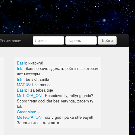
Bash
:
limboid, заходил бы в Дискорд не
пропустил бы.
Ink
:
limboid, сейчас как бы всё сообщество
в дискорде, там всегда инфа самая
актуальная
k7.Gladiator
:
yoyo
Ink
:
yoyo
Регистрация
MAT1S
:
гладиатор = бв нагибатор?
Ink
:
на 20 лей игратор
MeTeOrA_ONI
:
Быть или не быть рейтингу,
вот в чем вопрос 🤔
Bash
:
интрига!
Ink
:
баш не хочет делать рейтинг в котором
нет метеоры
Ink
:
be vidit smila
MAT1S
:
i za menea
Bash
:
i za tebea toje
MeTeOrA_ONI
:
Posedevshiy, reityng ghde?
Scoro tretiy god idet bez reitynga, zacem ty
tak.
GreenMan
:
--
MeTeOrA_ONI
:
raz v god i palka streleayet!
Залогиньтесь для чата