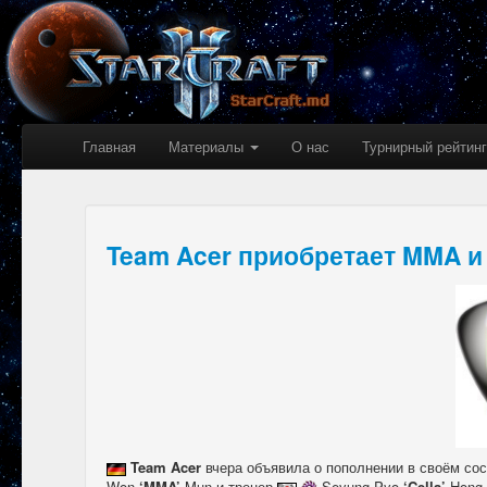
Главная
Материалы
О нас
Турнирный рейтинг
Team Acer приобретает MMA и 
Team Acer
вчера объявила о пополнении в своём со
Won
‘MMA’
Mun и тренер
Seyung Pyo
‘Cella’
Hong