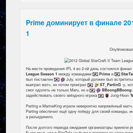
Prime доминирует в финале 20
1
Опубликова
На месте проведения IPL 4 во 2-ой день состоялся финал
League Season 1
между командами
Prime
и
StarTa
был поставлен
July, который должен был встретить
выиграл матч, но потом проиграл
ST_PartinG
-у, ко
смог одолеть не только Maru, но и
BBoongBBoong
задействовать своего звёздного игрока
Jung-Hoon
'M
Parting и MarineKing играли невероятно напряжённый матч,
Parting обеспечил ещё одну победу для своей команды, ин
а разъединило.
После долгого периода ожидания организаторы приняли р
Было ясно, что в StarTale не были в восторге от этого ре