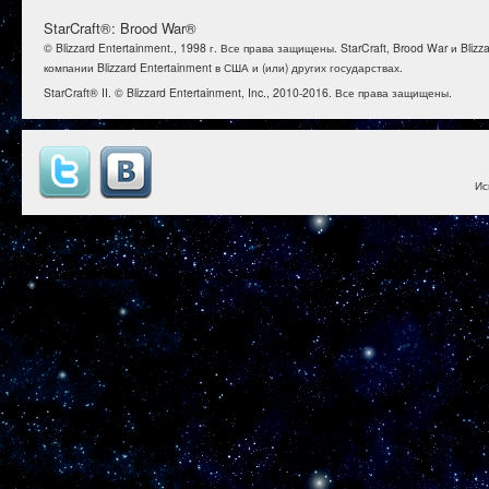
StarCraft®: Brood War®
© Blizzard Entertainment., 1998 г. Все права защищены. StarCraft, Brood War и B
компании Blizzard Entertainment в США и (или) других государствах.
StarCraft® II. © Blizzard Entertainment, Inc., 2010-2016. Все права защищены.
Ис