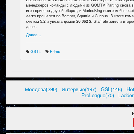
менеджеров команды с людьми из GOMTV Parting снова за
игра приняла другой оборот, и MarineKing выиграл без осо
легко прошёлся по Bomber, Squirtle и Curious. В итоге ко
счётом
5:2
и увезла домой
26 062 $.
StarTale заняли второ
денег.
Далее...
GSTL
Prime
Молдова(290)
Интервью(197)
GSL(146)
Ho
ProLeague(70)
Ladder