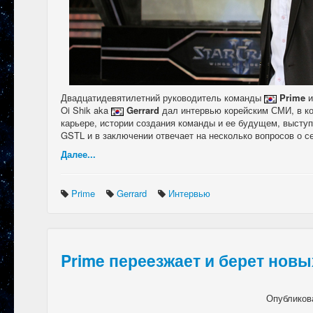
Двадцатидевятилетний руководитель команды
Prime
и
Oi Shik aka
Gerrard
дал интервью корейским СМИ, в ко
карьере, истории создания команды и ее будущем, высту
GSTL и в заключении отвечает на несколько вопросов о с
Далее...
Prime
Gerrard
Интервью
Prime переeзжает и берет новы
Опубликов