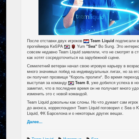
После отставки двух игроков
Team Liquid
подписали в
прогеймера KeSPA
Yum
"Sea"
Bo Sung. Это интерес
совсем недавно Team Liquid заявляли, что не смотрят в ст
как хотят сосредоточиться на зарубежной сцене.
Семилетний ветеран начал свою игровую карьеру в возрас
много значимых побед на индивидуальных лигах, но за ег
он получил прозвище "Король пролиги". Во время перехо
выступая за команду
Team 8
, уже добился успеха в н
заметил, что в последнее время он не получает много удо
изменить это с новой командой.
Team Liquid довольны как слоны. Но что думает сам игро
до анонса, корреспондент Team Liquid поговорил с Sea о Ke
Liquid, ФК Барселона и о некоторых других вещах.
Далее...
Team Liquid
Интервью
Sea