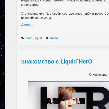
медалей ESV Korean Weekly, то можно понять, почему TL 
заполучить.
Это значит, что TL в своём составе имеет трёх игроков Co
некорейских команд.
Далее...
Team Liquid
TaeJa
Знакомство с Liquid`HerO
Опубликовал