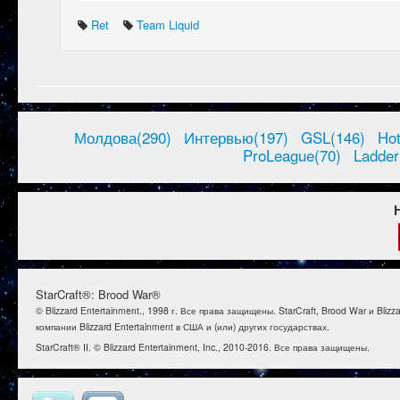
Ret
Team Liquid
Молдова(290)
Интервью(197)
GSL(146)
Ho
ProLeague(70)
Ladder
StarCraft®: Brood War®
© Blizzard Entertainment., 1998 г. Все права защищены. StarCraft, Brood War и B
компании Blizzard Entertainment в США и (или) других государствах.
StarCraft® II. © Blizzard Entertainment, Inc., 2010-2016. Все права защищены.