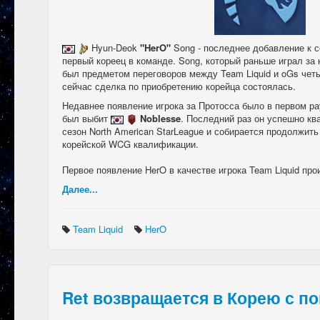
Hyun-Deok
"HerO"
Song - последнее добавление к 
первый кореец в команде. Song, который раньше играл за
был предметом переговоров между Team Liquid и oGs четы
сейчас сделка по приобретению корейца состоялась.
Недавнее появление игрока за Протосса было в первом ра
был выбит
Noblesse
. Последний раз он успешно к
сезон North American StarLeague и собирается продолжит
корейской WCG квалификации.
Первое появление HerO в качестве игрока Team Liquid про
Далее...
Team Liquid
HerO
Ret возвращается в Корею с п