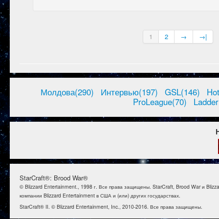
1
2
→
→|
Молдова(290)
Интервью(197)
GSL(146)
Ho
ProLeague(70)
Ladder
StarCraft®: Brood War®
© Blizzard Entertainment., 1998 г. Все права защищены. StarCraft, Brood War и B
компании Blizzard Entertainment в США и (или) других государствах.
StarCraft® II. © Blizzard Entertainment, Inc., 2010-2016. Все права защищены.