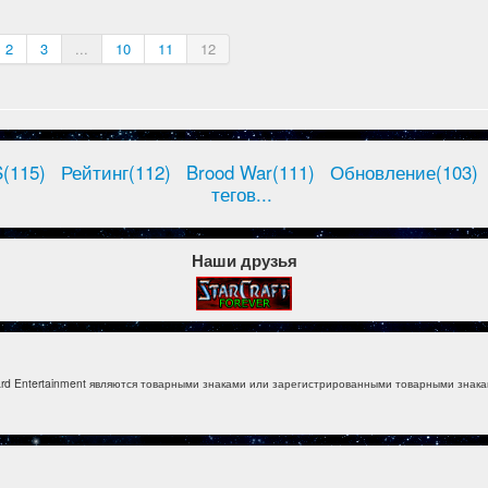
2
3
...
10
11
12
(115)
Рейтинг(112)
Brood War(111)
Обновление(103)
тегов...
Наши друзья
izzard Entertainment являются товарными знаками или зарегистрированными товарными знакам