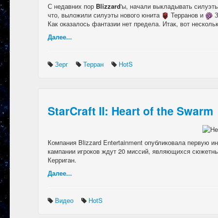
С недавних пор
Blizzard
'ы, начали выкладывать силуэт
что, выложили силуэты нового юнита
Терранов и
З
Как оказалось фантазии нет предела. Итак, вот несколь
Далее...
Зерг
Терран
HotS
StarCraft II: Heart of the Swarm
Компания Blizzard Entertainment опубликовала первую
кампании игроков ждут 20 миссий, являющихся сюжетным 
Керриган.
Далее...
Видео
HotS