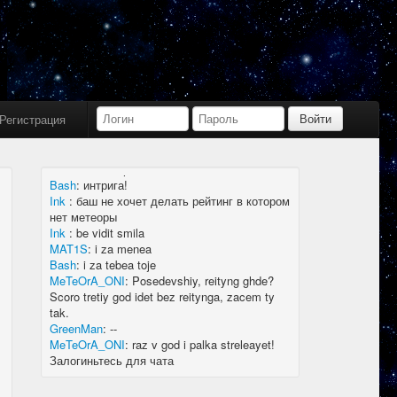
Bash
:
limboid, заходил бы в Дискорд не
пропустил бы.
Ink
:
limboid, сейчас как бы всё сообщество
в дискорде, там всегда инфа самая
актуальная
k7.Gladiator
:
yoyo
Ink
:
yoyo
Регистрация
MAT1S
:
гладиатор = бв нагибатор?
Ink
:
на 20 лей игратор
MeTeOrA_ONI
:
Быть или не быть рейтингу,
вот в чем вопрос 🤔
Bash
:
интрига!
Ink
:
баш не хочет делать рейтинг в котором
нет метеоры
Ink
:
be vidit smila
MAT1S
:
i za menea
Bash
:
i za tebea toje
MeTeOrA_ONI
:
Posedevshiy, reityng ghde?
Scoro tretiy god idet bez reitynga, zacem ty
tak.
GreenMan
:
--
MeTeOrA_ONI
:
raz v god i palka streleayet!
Залогиньтесь для чата