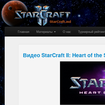
Главная
Материалы
О нас
Турнирный рейтинг
Видео StarCraft II: Heart of th