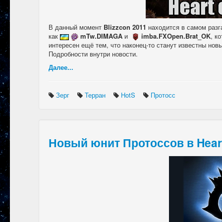
В данный момент
Blizzcon 2011
находится в самом разга
как
mTw.DIMAGA
и
imba.FXOpen.Brat_OK
, к
интересен ещё тем, что наконец-то станут известны но
Подробности внутри новости.
Далее...
Зерг
Терран
HotS
Протосс
Новый юнит Протоссов в Heart