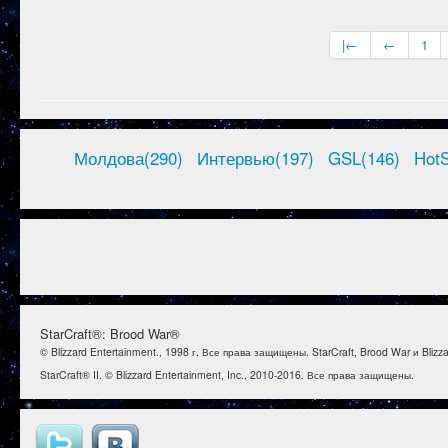
|←
←
1
Молдова(290)
Интервью(197)
GSL(146)
HotS
StarCraft®: Brood War®
© Blizzard Entertainment., 1998 г. Все права защищены. StarCraft, Brood War и Bl
StarCraft® II. © Blizzard Entertainment, Inc., 2010-2016. Все права защищены.