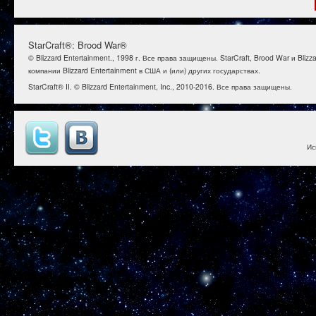
StarCraft®: Brood War®
© Blizzard Entertainment., 1998 г. Все права защищены. StarCraft, Brood War и B
компании Blizzard Entertainment в США и (или) других государствах.
StarCraft® II. © Blizzard Entertainment, Inc., 2010-2016. Все права защищены.
Ис