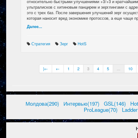
относительно быстрыми улучшениями +3/+3 и кратчайшим
ультралисков с хитиновым панцирем и зерглингами с адр
это с трех баз. После завершения улучшений зерг осущес
которая наносит вред экономике протоссов, а еще чаще пр
Далее...
Стратегия
Зерг
HotS
|←
←
1
2
3
4
5
...
10
Молдова(290)
Интервью(197)
GSL(146)
Ho
ProLeague(70)
Ladder