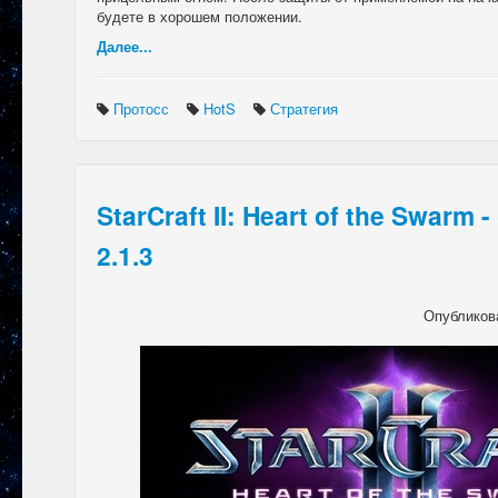
будете в хорошем положении.
Далее...
Протосс
HotS
Стратегия
StarCraft II: Heart of the Swarm
2.1.3
Опубликов