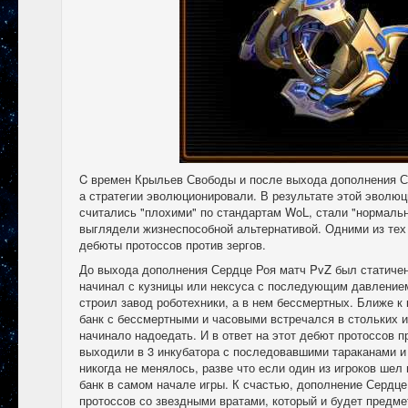
C времен Крыльев Свободы и после выхода дополнения С
а стратегии эволюционировали. В результате этой эволюц
считались "плохими" по стандартам WoL, стали "нормальн
выглядели жизнеспособной альтернативой. Одними из тех
дебюты протоссов против зергов.
До выхода дополнения Сердце Роя матч PvZ был статичен
начинал с кузницы или нексуса с последующим давлением
строил завод роботехники, а в нем бессмертных. Ближе к
банк с бессмертными и часовыми встречался в стольких и
начинало надоедать. И в ответ на этот дебют протоссов п
выходили в 3 инкубатора с последовавшими тараканами и 
никогда не менялось, разве что если один из игроков шел
банк в самом начале игры. К счастью, дополнение Сердц
протоссов со звездными вратами, который и будет предме