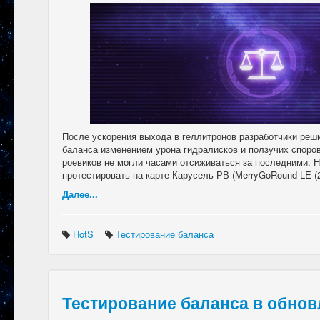
После ускорения выхода в геллитронов разработчики реш
баланса изменением урона гидралисков и ползучих споро
роевиков не могли часами отсиживаться за последними. 
протестировать на карте Карусель РВ (MerryGoRound LE (2.
Далее...
HotS
Тестирование баланса
Тестирование баланса в обновл