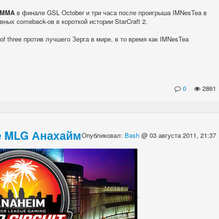
_MMA
в финале GSL October и три часа после проигрыша IMNesTea в
ых comeback-ов в короткой истории StarCraft 2.
f three против лучшего Зерга в мире, в то время как IMNesTea
0
2861
е MLG Анахайм
Опубликовал:
Bash
@ 03 августа 2011, 21:37
`