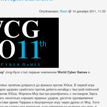
Опубликовал:
Bash
@ 14 декабря 2011, 11:33
vp'
Jong-Hyun стал первым чемпионом
World Cyber Games
в
обых проблем добрался до финала против XiGua. В первой игре
рое здорово сработало против дебюта китайца с быстрой побочной
алом XiGua, Морпехи Mvp быстро разобрались с экспандом Зерга.
ать несколько хороших ядерных ударов, десяток одновременно
ставе армии Террана и безупречную игру через дропы от Mvp. Хотя
да не стояло под вопросом, и он убедительно выиграл эту игру, в