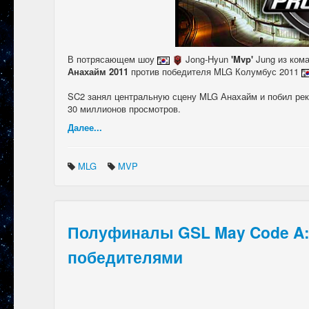
В потрясающем шоу
Jong-Hyun
'Mvp'
Jung из ко
Анахайм 2011
против победителя MLG Колумбус 2011
SC2 занял центральную сцену MLG Анахайм и побил рек
30 миллионов просмотров.
Далее...
MLG
MVP
Полуфиналы GSL May Code A: 
победителями