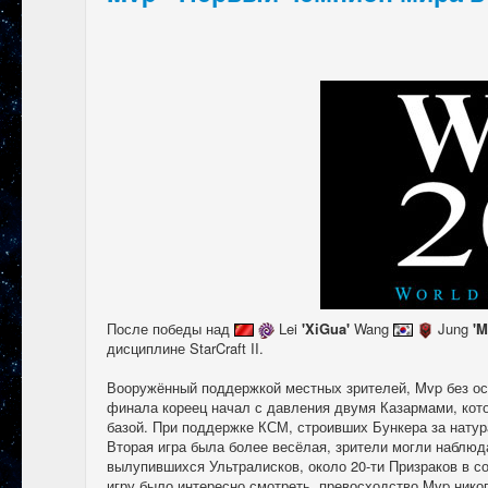
После победы над
Lei
'XiGua'
Wang
Jung
'M
дисциплине StarCraft II.
Вооружённый поддержкой местных зрителей, Mvp без ос
финала кореец начал с давления двумя Казармами, кото
базой. При поддержке КСМ, строивших Бункера за натур
Вторая игра была более весёлая, зрители могли наблюд
вылупившихся Ультралисков, около 20-ти Призраков в со
игру было интересно смотреть, превосходство Mvp никог