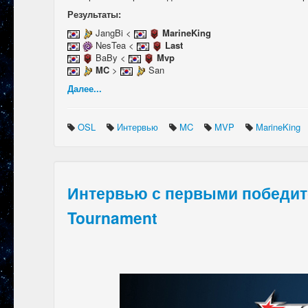
Результаты:
JangBi <
MarineKing
NesTea <
Last
BaBy <
Mvp
MC
>
San
Далее...
OSL
Интервью
MC
MVP
MarineKing
Интервью с первыми победит
Tournament