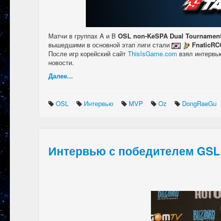
Матчи в группах A и B
OSL non-KeSPA Dual Tournamen
вышедшими в основной этап лиги стали
FnaticRC
После игр корейский сайт
ThisIsGame.com
взял интервью
новости.
Далее...
OSL
Интервью
MVP
Oz
DongRaeGu
Интервью с победителем GSL 