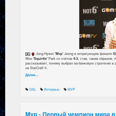
Jong-Hyeon
'Mvp'
Jeong в интригующем финале
G
Woo
'Squirtle'
Park со счётом
4:3
, став, таким образом
рассказывает, почему выбрал ва-банковую стратегию в 
на StarCraft II.
Далее...
GSL
Интервью
MVP
Mvp - Первый чемпион мира в и