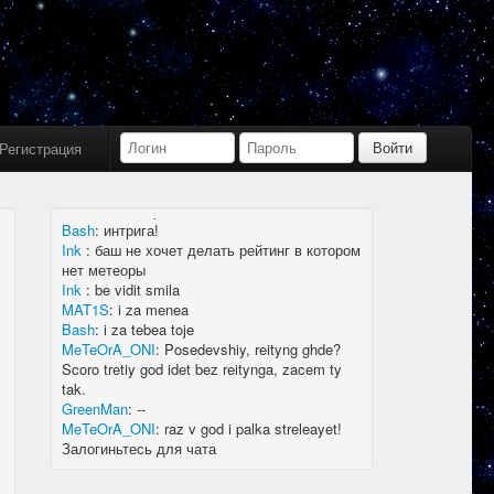
Bash
:
limboid, заходил бы в Дискорд не
пропустил бы.
Ink
:
limboid, сейчас как бы всё сообщество
в дискорде, там всегда инфа самая
актуальная
k7.Gladiator
:
yoyo
Ink
:
yoyo
Регистрация
MAT1S
:
гладиатор = бв нагибатор?
Ink
:
на 20 лей игратор
MeTeOrA_ONI
:
Быть или не быть рейтингу,
вот в чем вопрос 🤔
Bash
:
интрига!
Ink
:
баш не хочет делать рейтинг в котором
нет метеоры
Ink
:
be vidit smila
MAT1S
:
i za menea
Bash
:
i za tebea toje
MeTeOrA_ONI
:
Posedevshiy, reityng ghde?
Scoro tretiy god idet bez reitynga, zacem ty
tak.
GreenMan
:
--
MeTeOrA_ONI
:
raz v god i palka streleayet!
Залогиньтесь для чата