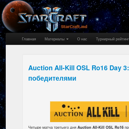
Главная
Материалы
О нас
Турнирный рейтинг
Auction All-Kill OSL Ro16 Day 
победителями
Четыре матча третьего дня
Auction All-Kill OSL Ro16
пр