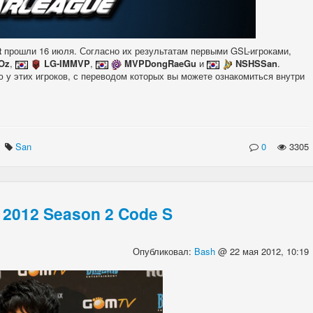
t
прошли 16 июля. Согласно их результатам первыми GSL-игроками,
Oz
,
LG-IMMVP
,
MVPDongRaeGu
и
NSHSSan
.
 у этих игроков, с переводом которых вы можете ознакомиться внутри
San
0
3305
2012 Season 2 Code S
Опубликовал:
Bash
@ 22 мая 2012, 10:19