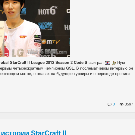
lobal StarCraft II League 2012 Season 2 Code S
выиграл
Hyun-
, первым четырёхкратным чемпионом GSL. В послематчевом интервью он
решающем матче, о планах на будущие турниры и о переходе пролиги
0
3597
стории StarCraft II