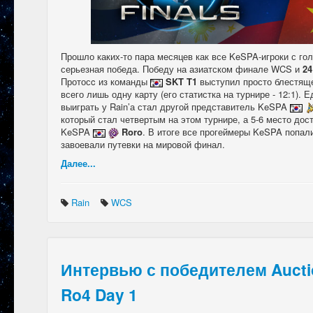
Прошло каких-то пара месяцев как все KeSPA-игроки с го
серьезная победа. Победу на азиатском финале WCS и
24
Протосc из команды
SKT T1
выступил просто блестяще
всего лишь одну карту (его статистка на турнире - 12:1). 
выиграть у Rain’а стал другой представитель KeSPA
который стал четвертым на этом турнире, а 5-6 место до
KeSPA
Roro
. В итоге все прогеймеры KeSPA попали
завоевали путевки на мировой финал.
Далее...
Rain
WCS
Интервью с победителем Auction
Ro4 Day 1