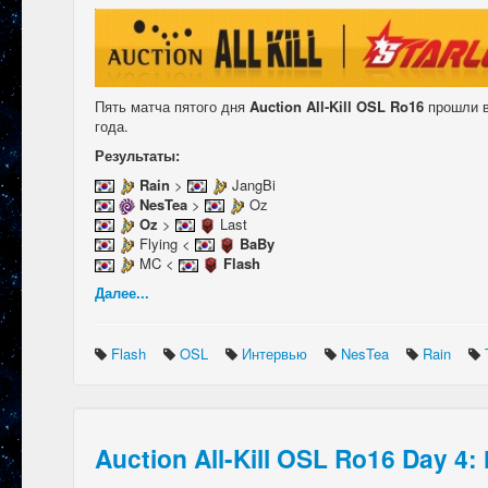
Пять матча пятого дня
Auction All-Kill OSL Ro16
прошли в
года.
Результаты:
Rain
>
JangBi
NesTea
>
Oz
Oz
>
Last
Flying <
BaBy
MC <
Flash
Далее...
Flash
OSL
Интервью
NesTea
Rain
Auction All-Kill OSL Ro16 Day 4