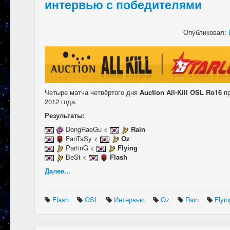
интервью с победителями
Опубликовал:
Четыре матча четвёртого дня
Auction All-Kill OSL Ro16
пр
2012 года.
Результаты:
DongRaeGu <
Rain
FanTaSy <
Oz
PartinG <
Flying
BeSt <
Flash
Далее...
Flash
OSL
Интервью
Oz
Rain
Flyi