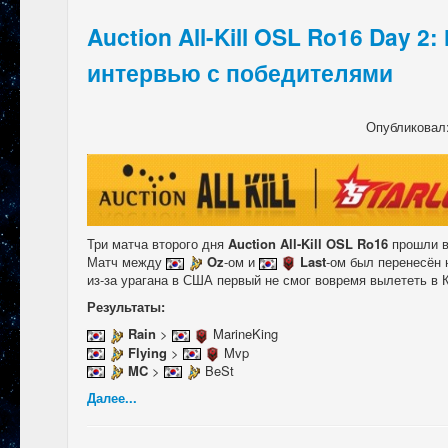
Auction All-Kill OSL Ro16 Day 2
интервью с победителями
Опубликовал
Три матча второго дня
Auction All-Kill OSL Ro16
прошли в 
Матч между
Oz
-ом и
Last
-ом был перенесён 
из-за урагана в США первый не смог вовремя вылететь в 
Результаты:
Rain
>
MarineKing
Flying
>
Mvp
MC
>
BeSt
Далее...