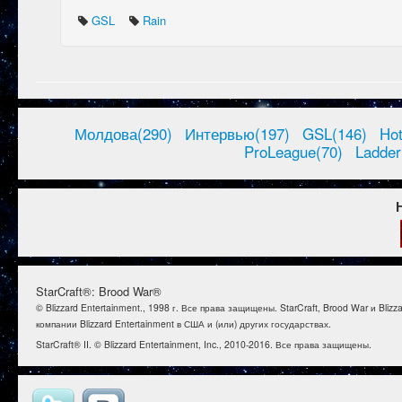
GSL
Rain
Молдова(290)
Интервью(197)
GSL(146)
Ho
ProLeague(70)
Ladder
StarCraft®: Brood War®
© Blizzard Entertainment., 1998 г. Все права защищены. StarCraft, Brood War и B
компании Blizzard Entertainment в США и (или) других государствах.
StarCraft® II. © Blizzard Entertainment, Inc., 2010-2016. Все права защищены.