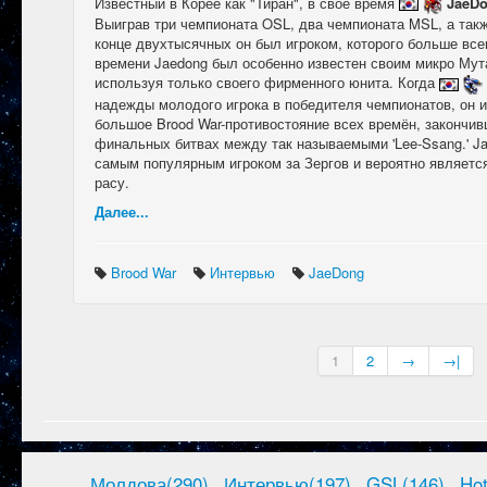
Известный в Корее как "Тиран", в своё время
JaeD
Выиграв три чемпионата OSL, два чемпионата MSL, а такж
конце двухтысячных он был игроком, которого больше всег
времени Jaedong был особенно известен своим микро Мут
используя только своего фирменного юнита. Когда
надежды молодого игрока в победителя чемпионатов, он 
большое Brood War-противостояние всех времён, закончив
финальных битвах между так называемыми 'Lee-Ssang.' Ja
самым популярным игроком за Зергов и вероятно являетс
расу.
Далее...
Brood War
Интервью
JaeDong
1
2
→
→|
Молдова(290)
Интервью(197)
GSL(146)
Ho