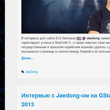
В интервью для сайта Evil Geniuses
Jaedong
заяви
гарантируют успеха в StarCraft II, а также озвучил свое мн
посредственным в прошлом корейским игрокам удалось сдел
высказался о разнице в скилле между Кореей и остальны
Далее...
JaeDong
Интервью c Jaedong-ом на GSta
2013