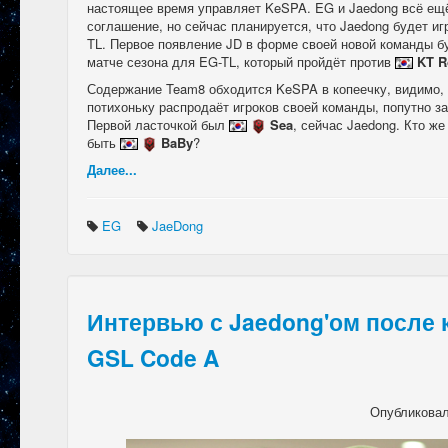
настоящее время управляет KeSPA. EG и Jaedong всё ещё
соглашение, но сейчас планируется, что Jaedong будет иг
TL. Первое появление JD в форме своей новой команды б
матче сезона для EG-TL, который пройдёт против
KT R
Содержание Team8 обходится KeSPA в копеечку, видимо,
потихоньку распродаёт игроков своей команды, попутно з
Первой ласточкой был
Sea
, сейчас Jaedong. Кто 
быть
BaBy
?
Далее...
EG
JaeDong
Интервью с Jaedong'ом после
GSL Code A
Опубликова