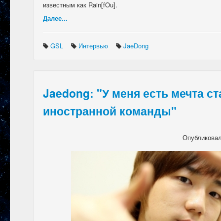
известным как Rain[fOu].
Далее...
GSL
Интервью
JaeDong
Jaedong: "У меня есть мечта с
иностранной команды"
Опубликова