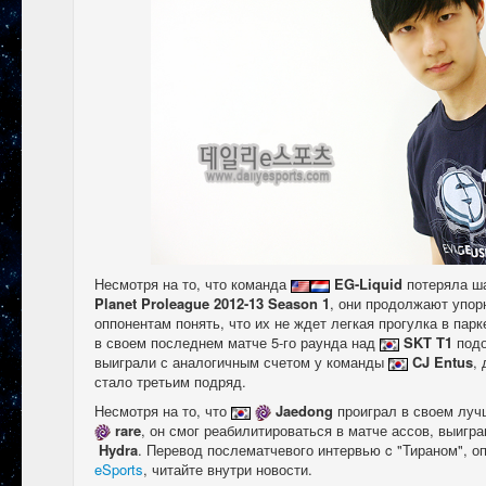
Несмотря на то, что команда
​
EG-Liquid
потеряла ш
Planet Proleague 2012-13 Season 1
, они продолжают упор
оппонентам понять, что их не ждет легкая прогулка в пар
в своем последнем матче 5-го раунда над
​
SKT T1
подо
выиграли с аналогичным счетом у команды
CJ Entus
,
стало третьим подряд.
Несмотря на то, что
Jaedong
проиграл в своем луч
rare
, он смог реабилитироваться в матче ассов, выигра
Hydra
. Перевод послематчевого интервью c "Тираном", о
eSports
, читайте внутри новости.