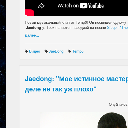
Новый музыкальный клип от Temp0! Он посвящен одному 
Jaedong
-у. Трек является пародией на песню
Sisqo - "Th
Далее...
Видео
JaeDong
Temp0
Jaedong: "Мое истинное масте
деле не так уж плохо"
Опубликов