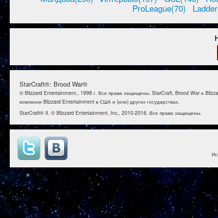
ProLeague(70)
Ladder
StarCraft®: Brood War®
© Blizzard Entertainment., 1998 г. Все права защищены. StarCraft, Brood War и B
компании Blizzard Entertainment в США и (или) других государствах.
StarCraft® II. © Blizzard Entertainment, Inc., 2010-2016. Все права защищены.
Ис