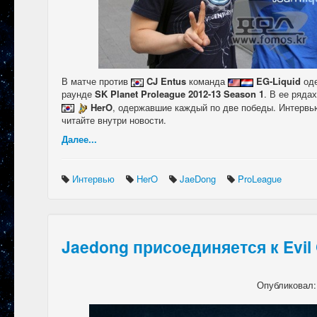
В матче против
CJ Entus
команда
EG-Liquid
оде
раунде
SK Planet Proleague 2012-13 Season 1
. В ее ряда
HerO
, одержавшие каждый по две победы. Интервь
читайте внутри новости.
Далее...
Интервью
HerO
JaeDong
ProLeague
Jaedong присоединяется к Evil
Опубликовал