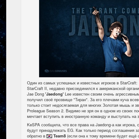
Один из самых успешных и известных игроков в StarCraft:
StarСraft II, недавно присоединился к американской орган
Jae Dong
'Jaedong'
Lee известен своим очень агрессивным
получил своё прозвище "Тиран". За его плечами куча все
только стоит недосягаемая для многих Золотая мышь и зв
Proleague Season 2. Видимо не зря он в одном из своих 
мечтает вступить в иностранную команду и выступать на 
KeSPA сообщила, что все права на Jaedong-а как игрока, 
будут принадлежать EG. Как только период соглашения за
обратно в
Team8
(если она к тому времени будет ещё 