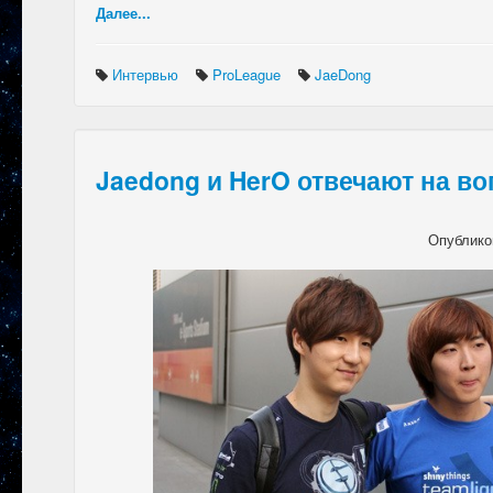
Далее...
Интервью
ProLeague
JaeDong
Jaedong и HerO отвечают на в
Опублико