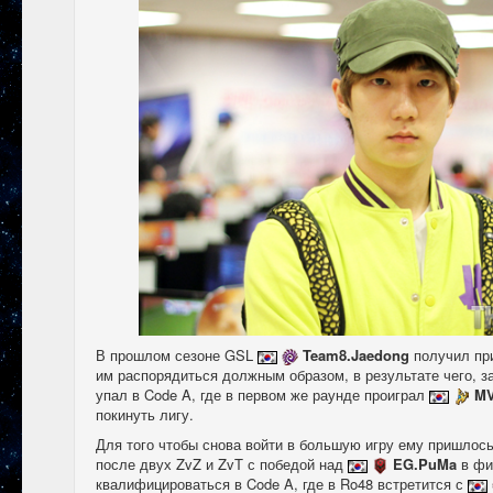
В прошлом сезоне GSL
Team8.Jaedong
получил пр
им распорядиться должным образом, в результате чего, з
упал в Code A, где в первом же раунде проиграл
MV
покинуть лигу.
Для того чтобы снова войти в большую игру ему пришлось
после двух ZvZ и ZvT с победой над
EG.PuMa
в фи
квалифицироваться в Code A, где в Ro48 встретится с