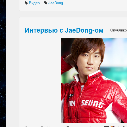
Видео
JaeDong
Интервью с JaeDong-ом
Опублико