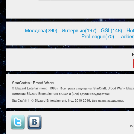
Молдова(290)
Интервью(197)
GSL(146)
Ho
ProLeague(70)
Ladder
StarCraft®: Brood War®
© Blizzard Entertainment., 1998 г. Все права защищены. StarCraft, Brood War и B
компании Blizzard Entertainment в США и (или) других государствах.
StarCraft® II. © Blizzard Entertainment, Inc., 2010-2016. Все права защищены.
Ис