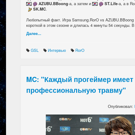
AZUBU.BBoong
-а, а затем и
ST.Life
-а, а в R
SK.MC
.
Любопытный факт. Игра Samsung.RorO vs AZUBU.BBoong на
короткой в этом сезоне и длилась 4 минуты 54 секунды. В
Далее...
GSL
Интервью
RorO
MC: "Каждый прогеймер имеет 
профессиональную травму"
Опубликовал: