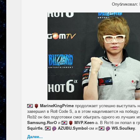
Опубликовал:
MarineKingPrime
продолжает успешно выступать н
завершил в Ro8 Code S, а в этом нацеливается на победу
Ro32 он без подготовки смог обыграть одного из лучших и
Samsung.RorO
и
MVP.Keen
-а. В Ro16 он попал в 
Squirtle
,
AZUBU.Symbol
-ом и
WS.Soulkey
.
Далее...