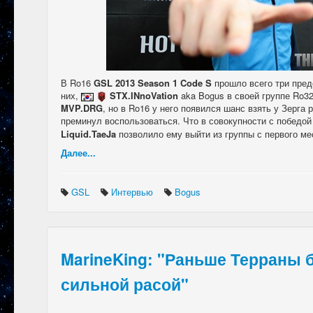
В Ro16
GSL 2013 Season 1 Code S
прошло всего три пред
них,
STX.INnoVation
aka Bogus в своей группе Ro3
MVP.DRG
, но в Ro16 у него появился шанс взять у Зерга 
преминул воспользоваться. Что в совокупности с победо
Liquid.TaeJa
позволило ему выйти из группы с первого ме
Далее...
GSL
Интервью
Bogus
MarineKing: "Раньше Терраны
сильной расой"