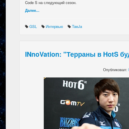
Code S на следующий сезон.
Далее...
GSL
Интервью
TaeJa
INnoVation: "Терраны в HotS б
Опубликовал: