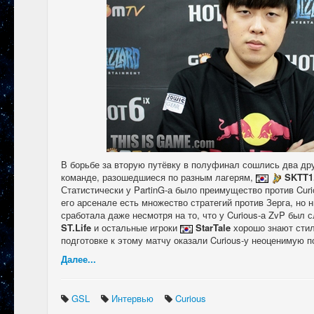
В борьбе за вторую путёвку в полуфинал сошлись два др
команде, разошедшиеся по разным лагерям,
SKTT1
Статистически у PartinG-а было преимущество против Curio
его арсенале есть множество стратегий против Зерга, но н
сработала даже несмотря на то, что у Curious-а ZvP был
ST.Life
и остальные игроки
StarTale
хорошо знают стил
подготовке к этому матчу оказали Curious-у неоценимую 
Далее...
GSL
Интервью
Curious