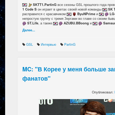
SKTT1.PartinG
все сезоны GSL прошлого года пров
1 Code S
он играет в цветах своей новой команды
SK 
расправился с красавчиком
ByuNPrime
и
LG-
непростую группу с тремя Зергами во главе со своим бы
ST.Life
, а также
AZUBU.BBoong
и
Samsu
Далее...
GSL
Интервью
PartinG
MC: "В Корее у меня больше за
фанатов"
Опубликовал: