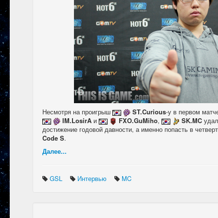
Несмотря на проигрыш
ST.Curious
-у в первом матч
IM.LosirA
и
FXO.GuMiho
,
SK.MC
удал
достижение годовой давности, а именно попасть в четве
Code S
.
Далее...
GSL
Интервью
MC